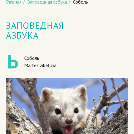
Главная
/
Заповедная азбука
/
Соболь
ЗАПОВЕДНАЯ
АЗБУКА
Соболь
Martes zibellina