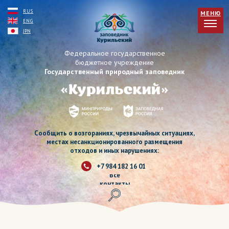
RUS
МЕНЮ
ENG
JPN
Федеральное государственное
бюджетное учреждение
Государственный природный заповедник
Сообщить о возгораниях, чрезвычайных ситуациях,
местах несанкционированного размещения
отходов и иных нарушениях:
+7 984 182 16 01
Все
контакты