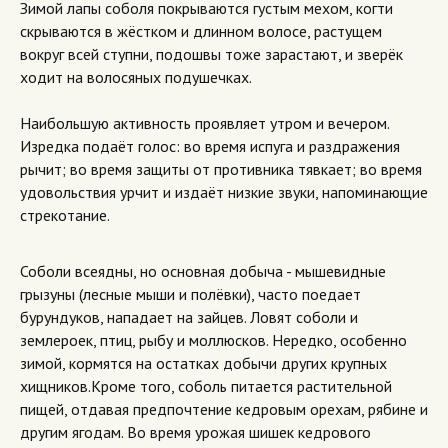
Зимой лапы соболя покрываются густым мехом, когти
скрываются в жёстком и длинном волосе, растущем
вокруг всей ступни, подошвы тоже зарастают, и зверёк
ходит на волосяных подушечках.
Наибольшую активность проявляет утром и вечером.
Изредка подаёт голос: во время испуга и раздражения
рычит; во время защиты от противника тявкает; во время
удовольствия урчит и издаёт низкие звуки, напоминающие
стрекотание.
Соболи всеядны, но основная добыча - мышевидные
грызуны (лесные мыши и полёвки), часто поедает
бурундуков, нападает на зайцев. Ловят соболи и
землероек, птиц, рыбу и моллюсков. Нередко, особенно
зимой, кормятся на остатках добычи других крупных
хищников.Кроме того, соболь питается растительной
пищей, отдавая предпочтение кедровым орехам, рябине и
другим ягодам. Во время урожая шишек кедрового