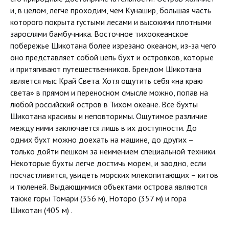
и, в целом, легче проходим, чем Кунашир, большая часть
которого покрыта густыми лесами и высокими плотными
зарослями бамбучника. Восточное тихоокеанское
побережье Шикотана более изрезано океаном, из-за чего
оно представляет собой цепь бухт и островков, которые
и притягивают путешественников. Брендом Шикотана
является мыс Край Света. Хотя ощутить себя «на краю
света» в прямом и переносном смысле можно, попав на
любой российский остров в Тихом океане. Все бухты
Шикотана красивы и неповторимы. Ощутимое различие
между ними заключается лишь в их доступности. До
одних бухт можно доехать на машине, до других –
только дойти пешком за неимением специальной техники.
Некоторые бухты легче достичь морем, и заодно, если
посчастливится, увидеть морских млекопитающих – китов
и тюленей. Выдающимися объектами острова являются
также горы Томари (356 м), Ноторо (357 м) и гора
Шикотан (405 м) .