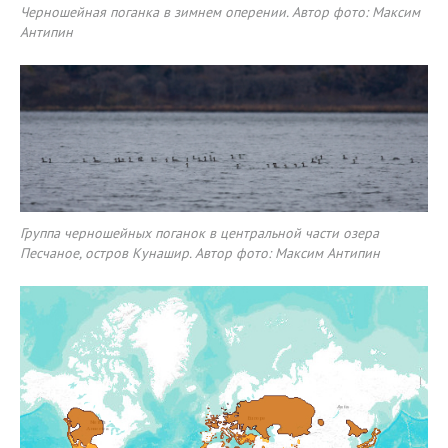
Черношейная поганка в зимнем оперении. Автор фото: Максим
Антипин
Группа черношейных поганок в центральной части озера
Песчаное, остров Кунашир. Автор фото: Максим Антипин