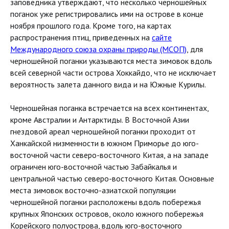
заповедника утверждают, что несколько черношейных
поганок уже регистрировались ими на острове в конце
ноября прошлого года. Кроме того, на картах
распространения птиц, приведенных на
сайте
Международного союза охраны природы (МСОП)
, для
черношейной поганки указываются места зимовок вдоль
всей северной части острова Хоккайдо, что не исключает
вероятность залета данного вида и на Южные Курилы.
Черношейная поганка встречается на всех континентах,
кроме Австралии и Антарктиды. В Восточной Азии
гнездовой ареал черношейной поганки проходит от
Ханкайской низменности в южном Приморье до юго-
восточной части северо-восточного Китая, а на западе
ограничен юго-восточной частью Забайкалья и
центральной частью северо-восточного Китая. Основные
места зимовок восточно-азиатской популяции
черношейной поганки расположены вдоль побережья
крупных Японских островов, около южного побережья
Корейского полуострова, вдоль юго-восточного