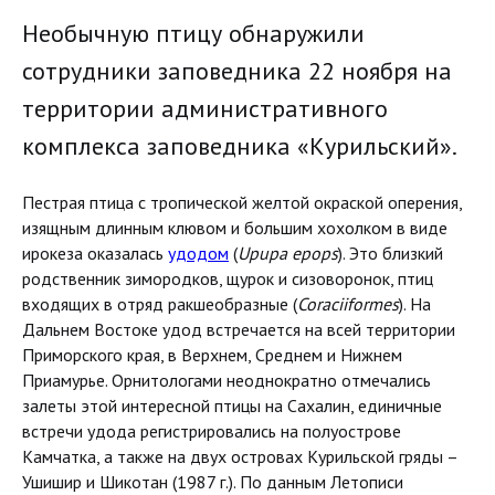
Необычную птицу обнаружили
сотрудники заповедника 22 ноября на
территории административного
комплекса заповедника «Курильский».
Пестрая птица с тропической желтой окраской оперения,
изящным длинным клювом и большим хохолком в виде
ирокеза оказалась
удодом
(
Upupa epops
). Это близкий
родственник зимородков, щурок и сизоворонок, птиц
входящих в отряд ракшеобразные (
Coraciiformes
). На
Дальнем Востоке удод встречается на всей территории
Приморского края, в Верхнем, Среднем и Нижнем
Приамурье. Орнитологами неоднократно отмечались
залеты этой интересной птицы на Сахалин, единичные
встречи удода регистрировались на полуострове
Камчатка, а также на двух островах Курильской гряды –
Ушишир и Шикотан (1987 г.). По данным Летописи