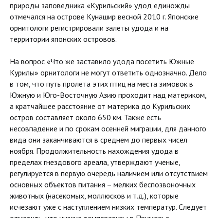
природы заповедника «Курильский» удод единожды
отмечался на острове Кунашир весной 2010 г. Японские
орнитологи регистрировали залеты удода и на
территории японских островов.
На вопрос «Что же заставило удода посетить Южные
Курилы» орнитологи не могут ответить однозначно. Дело
в том, что путь пролета этих птиц на места зимовок в
Южную и Юго-Восточную Азию проходит над материком,
а кратчайшее расстояние от материка до Курильских
остров составляет около 650 км. Также есть
несовпадение и по срокам осенней миграции, для данного
вида они заканчиваются в среднем до первых чисел
ноября. Продолжительность нахождения удода в
пределах гнездового ареала, утверждают ученые,
регулируется в первую очередь наличием или отсутствием
основных объектов питания – мелких беспозвоночных
животных (насекомых, моллюсков и т.д.), которые
исчезают уже с наступлением низких температур. Следует