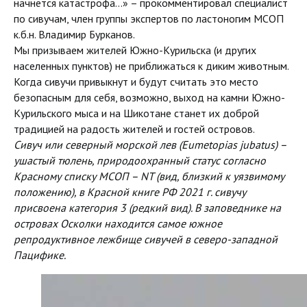
начнётся катастрофа…» – прокомментировал специалист
по сивучам, член группы экспертов по ластоногим МСОП
к.б.н. Владимир Бурканов.
Мы призываем жителей Южно-Курильска (и других
населенных пунктов) не приближаться к диким животным.
Когда сивучи привыкнут и будут считать это место
безопасным для себя, возможно, выход на камни Южно-
Курильского мыса и на Шикотане станет их доброй
традицией на радость жителей и гостей островов.
Сивуч или северный морской лев (Eumetopias jubatus) –
ушастый тюлень, природоохранный статус согласно
Красному списку МСОП – NT (вид, близкий к уязвимому
положению), в Красной книге РФ 2021 г. сивучу
присвоена категория 3 (редкий вид). В заповеднике на
островах Осколки находится самое южное
репродуктивное лежбище сивучей в северо-западной
Пацифике.