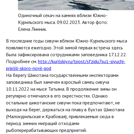
Одиночный секач на камнях вблизи Южно-
Курильского мыса. 09.02.2023. Автор фото:
Елена Линник.
В последние годы сивучи вблизи Южно-Курильского мыса
появляются ежегодно. Этой зимой первая встреча здесь
была зафиксирована сотрудниками заповедника 17.12.22.
Подробнее см.
http://kurilskiy.ru/tpost/sfzidu7su1-sivuchi-
priplili-skoro-novii-god
На берегу Шикотана государственными инспекторами
заповедника был замечен взрослый самец сивуча
10.11.2022 на мысе Татьяна. В продолжение зимы он
регулярно отмечался в его окрестностях. Однако
остальные шикотанские сивучи пока предпочитают, не
выходя на берег, держаться на плаву в бухтах Шикотана
(Малокурильская и Крабовая), привлекаемые сюда в
период зимних миграций отходами
рыбоперерабатывающих предприятий.