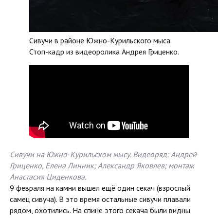
Сивучи в районе Южно-Курильского мыса.
Стоп-кадр из видеоролика Андрея Гриценко.
Сивучи на Южно-Курильском мысу. Видеоряд: Андрей
Гриценко, Елена Линник; Александр Яковлев; монтаж
Анастасия Циденкова.
9 февраля на камни вышел ещё один секач (взрослый
самец сивуча). В это время остальные сивучи плавали
рядом, охотились. На спине этого секача были видны