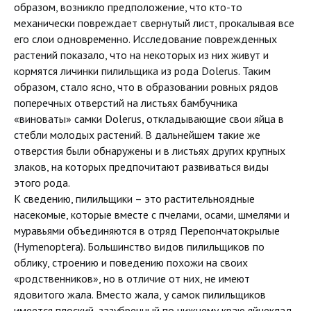
образом, возникло предположение, что кто-то
механически повреждает свернутый лист, прокалывая все
его слои одновременно. Исследование поврежденных
растений показало, что на некоторых из них живут и
кормятся личинки пилильщика из рода Dolerus. Таким
образом, стало ясно, что в образовании ровных рядов
поперечных отверстий на листьях бамбучника
«виноваты» самки Dolerus, откладывающие свои яйца в
стебли молодых растений. В дальнейшем такие же
отверстия были обнаружены и в листьях других крупных
злаков, на которых предпочитают развиваться виды
этого рода.
К сведению, пилильщики – это растительноядные
насекомые, которые вместе с пчелами, осами, шмелями и
муравьями объединяются в отряд Перепончатокрылые
(Hymenoptera). Большинство видов пилильщиков по
облику, строению и поведению похожи на своих
«родственников», но в отличие от них, не имеют
ядовитого жала. Вместо жала, у самок пилильщиков
имеется плоский, зазубренный по нижнему краю яйцеклад,