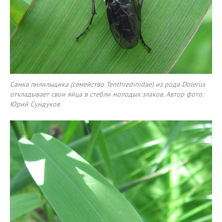
Самка пилильщика (семейство Tenthredinidae) из рода Dolerus
откладывает свои яйца в стебли молодых злаков. Автор фото:
Юрий Сундуков