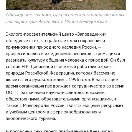
Обсуждение локации, где расположены японские котлы
для варки тука. Автор фото: Ирина Неведомская.
Эколого-просветительский центр «Заповедники»
объединяет тех, кто работает для сохранения и
приумножения природного наследия России, —
профессионалов и их единомышленников, стремящихся
развивать культуру общения человека с природой. Он был
создан Н.Р. Данилиной (Почётный работник охраны
природы Российской Федерации), которая бессменно
является его руководителем с 1996 года. В настоящее
время организация продолжает сотрудничество со всеми
ООПТ, различными научно-исследовательскими,
общественными, образовательными организациями, и
также с Минприроды России, являясь мощным ресурсным
и учебным центром в сфере экообразования и
экологического туризма.
В последний день своего пребывания на Кунашире Е.