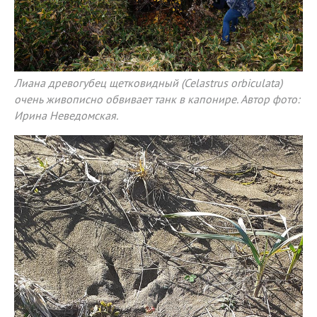
Лиана древогубец щетковидный (Celastrus orbiculata)
очень живописно обвивает танк в капонире. Автор фото:
Ирина Неведомская.