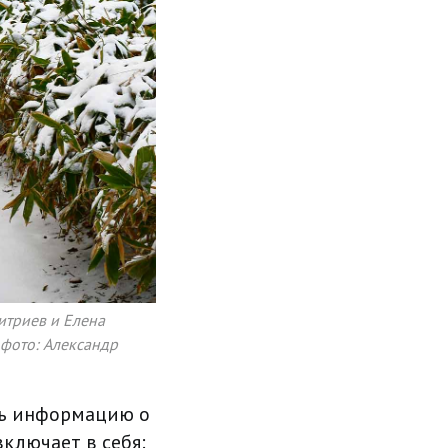
итриев и Елена
 фото: Александр
ть информацию о
ключает в себя: