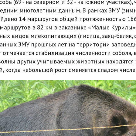
обь (69 - на северном и 32 - на южном участках), 
редним многолетним данным. В рамках ЗМУ (зи
ойдено 14 маршрутов общей протяженностью 186
 маршрутов в 82 км в заказнике «Малые Курилы»
ых видов млекопитающих (лисица, заяц-беляк, со
анных ЗМУ прошлых лет на территории заповедн
т отмечается стабилизация численности соболя, 
олны других учитываемых животных находятся 
й, когда небольшой рост сменяется спадом числе