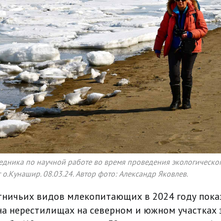
едника по научной работе во время проведения экологическо
 о.Кунашир. 08.03.24. Автор фото: Александр Яковлев.
ничьих видов млекопитающих в 2024 году показ
на нерестилищах на северном и южном участках