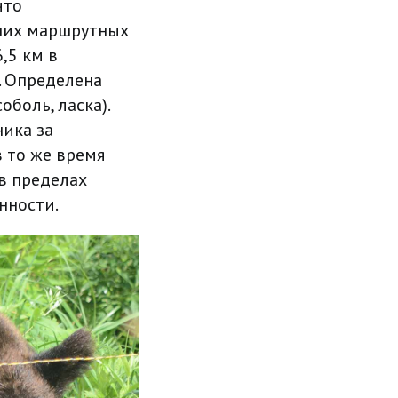
что
мних маршрутных
,5 км в
. Определена
боль, ласка).
ика за
в то же время
в пределах
нности.