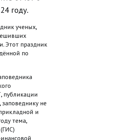
24 году.
здник ученых,
 решивших
и. Этот праздник
ждённой по
заповедника
кого
, публикации
, заповеднику не
 прикладной и
оду тема,
(ГИС)
финансовой