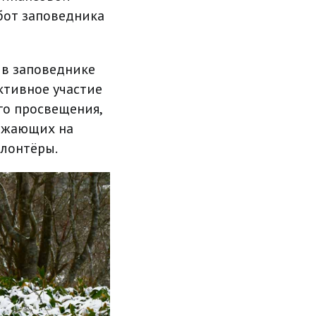
бот заповедника
 в заповеднике
ктивное участие
го просвещения,
езжающих на
олонтёры.