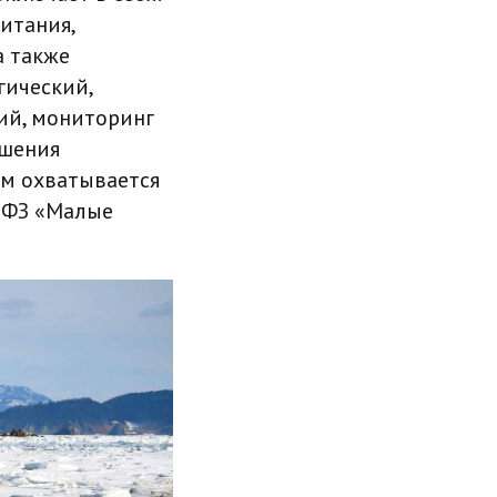
итания,
а также
гический,
ий, мониторинг
ошения
ом охватывается
а ФЗ «Малые