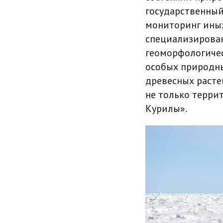
государственный
мониторинг иных 
специализирован
геоморфологичес
особых природн
древесных расте
не только терри
Курилы».