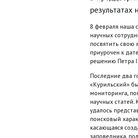
результатах 
8 февраля наша с
научных сотрудн
посвятить свою 
приурочен к дат
решению Петра I 
Последние два го
«Курильский» бы
мониторинга, по
научных статей. 
удалось предста
поисковый характ
касающаяся созд
заповедника, по