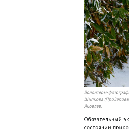
Волонтеры-фотографы,
Щипкова (ПроЗаповедн
Яковлев.
Обязательный э
состоянии приро