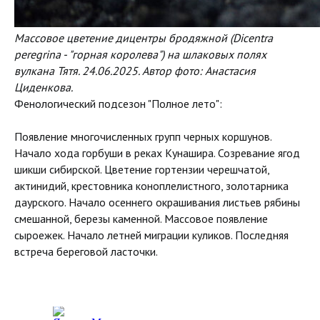
Массовое цветение дицентры бродяжной
(Dicentra
peregrina - "горная королева") на шлаковых полях
вулкана Тятя. 24.06.2025. Автор фото: Анастасия
Циденкова.
Фенологический подсезон "Полное лето":
Появление многочисленных групп черных коршунов.
Начало хода горбуши в реках Кунашира. Созревание ягод
шикши сибирской. Цветение гортензии черешчатой,
актинидий, крестовника коноплелистного, золотарника
даурского. Начало осеннего окрашивания листьев рябины
смешанной, березы каменной. Массовое появление
сыроежек. Начало летней миграции куликов. Последняя
встреча береговой ласточки.