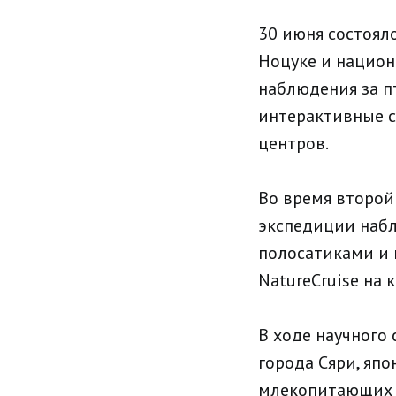
30 июня состоял
Ноцуке и национ
наблюдения за п
интерактивные с
центров.
Во время второй
экспедиции наб
полосатиками и 
NatureCruise на к
В ходе научного
города Сяри, яп
млекопитающих и