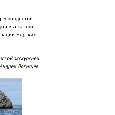
рреспондентов
ции высказали
изации морских
рской экскурсией.
 Андрей Логунцев.