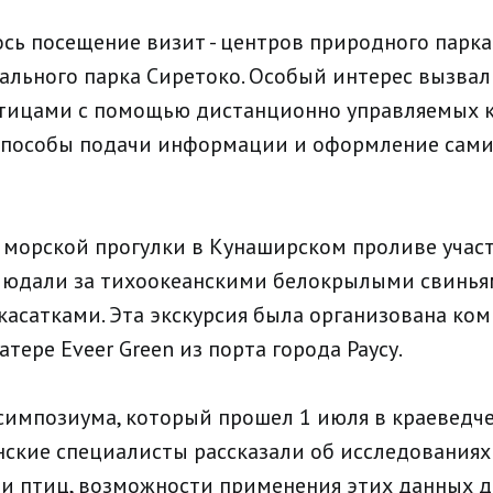
ось посещение визит - центров природного парка
ального парка Сиретоко. Особый интерес вызва
тицами с помощью дистанционно управляемых к
пособы подачи информации и оформление самих
 морской прогулки в Кунаширском проливе учас
людали за тихоокеанскими белокрылыми свинья
касатками. Эта экскурсия была организована ко
атере Eveer Green из порта города Раусу.
 симпозиума, который прошел 1 июля в краеведч
онские специалисты рассказали об исследования
 птиц, возможности применения этих данных д