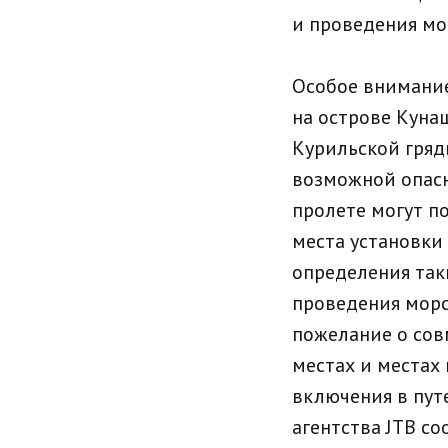
и проведения мо
Особое внимание
на острове Куна
Курильской гряд
возможной опасн
пролете могут п
места установки
определения так
проведения морс
пожелание о сов
местах и местах
включения в пут
агентства JTB со