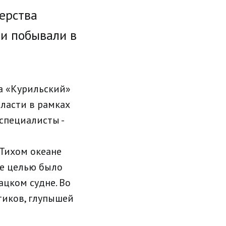
ерства
ти побывали в
ка «Курильский»
бласти в рамках
специалисты -
Тихом океане
Ее целью было
цком судне. Во
тиков, глупышей