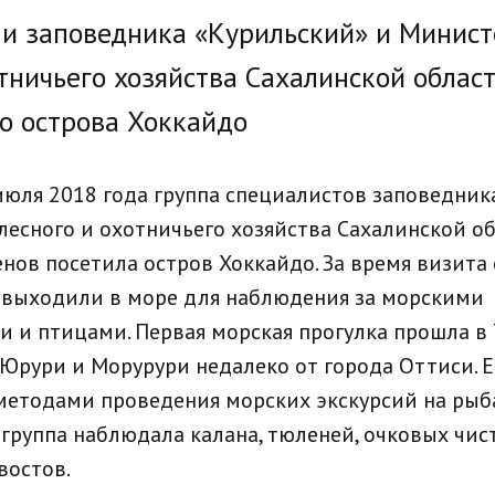
и заповедника «Курильский» и Минист
отничьего хозяйства Сахалинской облас
о острова Хоккайдо
 июля 2018 года группа специалистов заповедни
лесного и охотничьего хозяйства Сахалинской о
нов посетила остров Хоккайдо. За время визита 
 выходили в море для наблюдения за морскими
и птицами. Первая морская прогулка прошла в 
 Юрури и Морурури недалеко от города Оттиси. 
методами проведения морских экскурсий на рыба
 группа наблюдала калана, тюленей, очковых чис
востов.