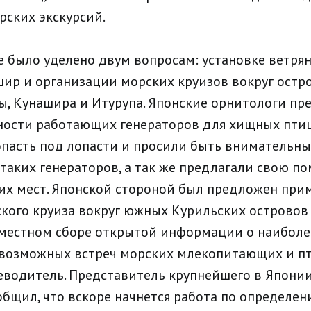
рских экскурсий.
 было уделено двум вопросам: установке ветря
шир и организации морских круизов вокруг ост
ы, Кунашира и Итурупа. Японские орнитологи пр
ости работающих генераторов для хищных птиц
опасть под лопасти и просили быть внимательн
 таких генераторов, а так же предлагали свою п
их мест. Японской стороной был предложен при
кого круиза вокруг южных Курильских островов
местном сборе открытой информации о наиболе
 возможных встреч морских млекопитающих и п
еводитель. Представитель крупнейшего в Японии
общил, что вскоре начнется работа по определен