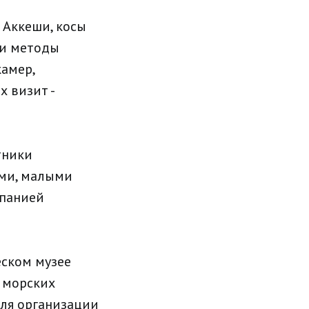
 Аккеши, косы
ли методы
амер,
 визит -
тники
ми, малыми
мпанией
еском музее
х морских
ля организации