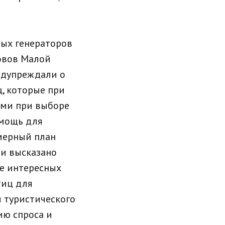
ных генераторов
ровов Малой
едупреждали о
, которые при
ыми при выборе
омощь для
мерный план
 и высказано
е интересных
тиц для
 туристического
ию спроса и