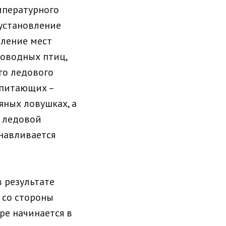
мпературного
 установление
еление мест
оводных птиц,
го ледового
опитающих –
яных ловушках, а
й ледовой
навливается
 результате
 со стороны
ре начинается в