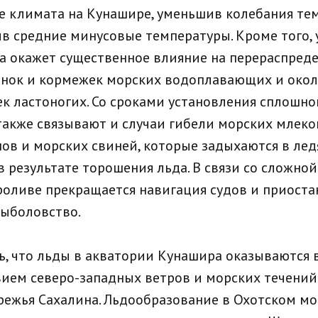
 климата на Кунашире, уменьшив колебания те
в средние минусовые температуры. Кроме того,
а окажет существенное влияние на перераспред
нок и кормежек морских водоплавающих и окол
ек ластоногих. Со сроками установления сплошно
также связывают и случаи гибели морских млек
нов и морских свиней, которые задыхаются в лед
в результате торошения льда. В связи со сложно
роливе прекращается навигация судов и приоста
ыболовство.
ь, что льды в акватории Кунашира оказываются в
вием северо-западных ветров и морских течений
режья Сахалина. Льдообразование в Охотском мо