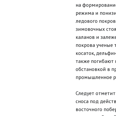
на формирование
режима и понизи
ледового покров
зимовочных стоя
каланов и залеж
покрова ученые 
косаток, дельфи
также погибают 
обстановкой в п
промышленное р
Следует отметит
сноса под дейст
восточного побе