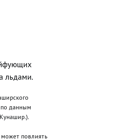
ейфующих
а льдами.
наширского
, по данным
Кунашир.).
 может повлиять