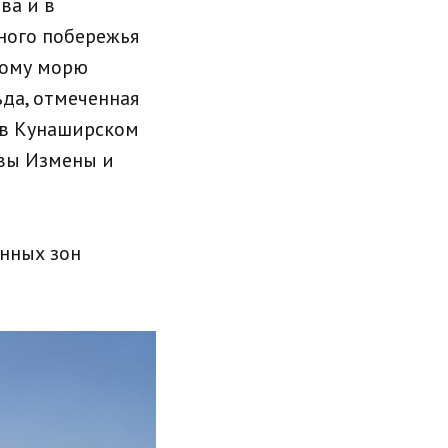
ва и в
чного побережья
кому морю
ьда, отмеченная
я в Кунаширском
ивы Измены и
анных зон