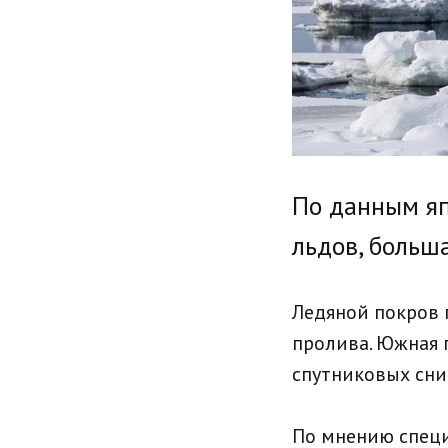
По данным я
льдов, больш
Ледяной покров 
пролива. Южная 
спутниковых сним
По мнению специ