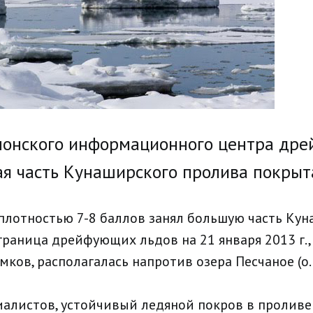
понского информационного центра др
ая часть Кунаширского пролива покрыт
плотностью 7-8 баллов занял большую часть Ку
граница дрейфующих льдов на 21 января 2013 г.
ков, располагалась напротив озера Песчаное (о.
алистов, устойчивый ледяной покров в проливе