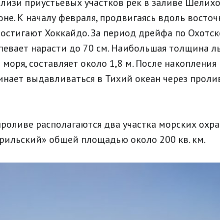
близи приустьевых участков рек в заливе Шелихо
не. К началу февраля, продвигаясь вдоль восто
достигают Хоккайдо. За период дрейфа по Охотс
певает нарасти до 70 см. Наибольшая толщина л
 моря, составляет около 1,8 м. После накоплени
инает выдавливаться в Тихий океан через прол
роливе располагаются два участка морских охр
рильский» общей площадью около 200 кв. км.