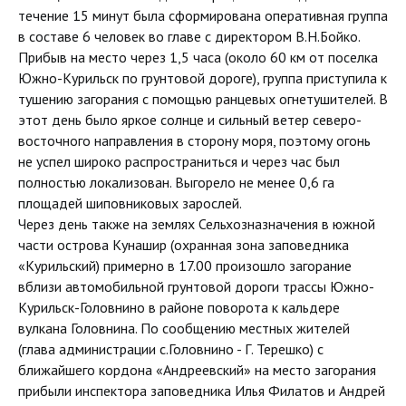
течение 15 минут была сформирована оперативная группа
в составе 6 человек во главе с директором В.Н.Бойко.
Прибыв на место через 1,5 часа (около 60 км от поселка
Южно-Курильск по грунтовой дороге), группа приступила к
тушению загорания с помощью ранцевых огнетушителей. В
этот день было яркое солнце и сильный ветер северо-
восточного направления в сторону моря, поэтому огонь
не успел широко распространиться и через час был
полностью локализован. Выгорело не менее 0,6 га
площадей шиповниковых зарослей.
Через день также на землях Сельхозназначения в южной
части острова Кунашир (охранная зона заповедника
«Курильский) примерно в 17.00 произошло загорание
вблизи автомобильной грунтовой дороги трассы Южно-
Курильск-Головнино в районе поворота к кальдере
вулкана Головнина. По сообщению местных жителей
(глава администрации с.Головнино - Г. Терешко) с
ближайшего кордона «Андреевский» на место загорания
прибыли инспектора заповедника Илья Филатов и Андрей