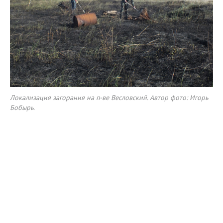
Локализация загорания на п-ве Весловский. Автор фото: Игорь
Бобырь.