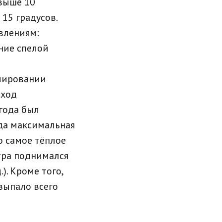
 выше 10
15 градусов.
влениям:
ние спелой
мировании
 ход
года был
да максимальная
о самое тёплое
етра поднимался
.). Кроме того,
выпало всего