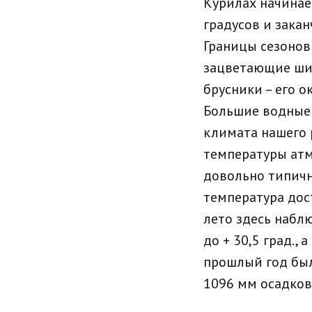
Курилах начинае
градусов и закан
Границы сезонов
зацветающие шип
брусники – его о
Большие водные
климата нашего 
температуры атм
довольно типичн
температура дост
лето здесь набл
до + 30,5 град., 
прошлый год был
1096 мм осадков