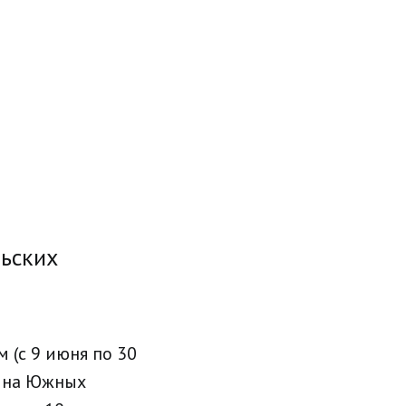
ьских
(с 9 июня по 30
о на Южных