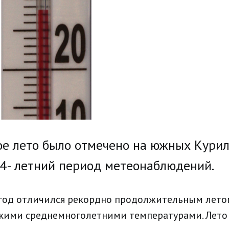
е лето было отмечено на южных Курил
24- летний период метеонаблюдений.
од отличился рекордно продолжительным летом 
окими среднемноголетними температурами. Лет