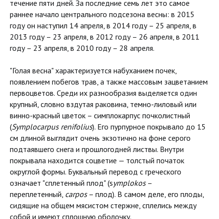
течение пяти дней. За последние семь лет это самое
раннее начало центрального подсезона весны: в 2015
году он наступил 14 апреля, в 2014 году – 25 апреля, в
2013 году – 23 апреля, в 2012 году – 26 апреля, в 2011
году – 23 апреля, в 2010 году – 28 апреля.
"Голая весна" характеризуется набуханием почек,
появлением побегов трав, а также массовым зацветанием
первоцветов. Среди их разнообразия выделяется один
крупный, словно вздутая раковина, темно-лиловый или
винно-красный цветок – симплокарпус почколистный
(
Symplocarpus
renifolius
). Его пурпурное покрывало до 15
см длиной выглядит очень экзотично на фоне серого
подтаявшего снега и прошлогодней листвы. Внутри
покрывала находится соцветие — толстый початок
округлой формы. Буквальный перевод с греческого
означает "сплетенный плод" (s
ymplokos
–
переплетенный,
carpos
– плод). В самом деле, его плоды,
сидящие на общем мясистом стержне, сплелись между
собой и имеют сплошную оболочку.