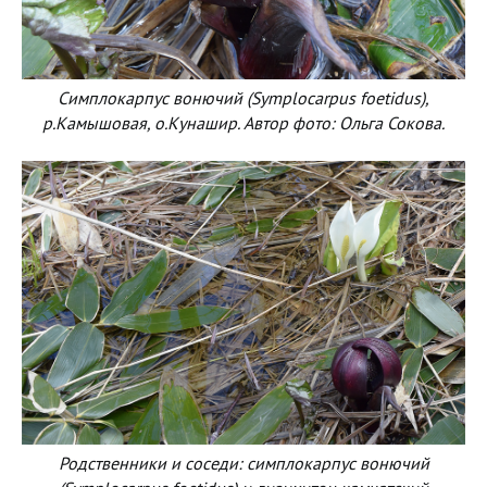
Симплокарпус вонючий (Symplocarpus foetidus),
р.Камышовая, о.Кунашир. Автор фото: Ольга Сокова.
Родственники и соседи: симплокарпус вонючий