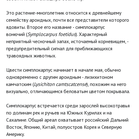
Это растение-многолетник относится к древнейшему
семейству ароидных, почти все представители которого
ядовиты. Второе его название - симплокарпус
вонючий (
Symplocarpus foetidus
). Характерный
неприятный чесночный запах, источаемый корневищем, -
предупредительный сигнал для приближающихся
травоядных животных.
Цвести симплокарпус начинает в начале мая, обычно
одновременно с другим ароидным - лизихитоном
камчатским (
Lysichiton camtscatcense
), похожим на него
визуально, отличающимся беловатым цветом покрывала.
Симплокарпус встречается среди зарослей высокотравья
по долинам рек и ручьев на Южных Курилах и на
Сахалине. Общий ареал охватывает российский Дальний
Восток, Японию, Китай, полуостров Корея и Северную
Америку.