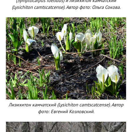
(Symplocarpus foetidus) и лизихитон камчатский
(Lysichiton camtscatcense). Автор фото: Ольга Сокова.
Лизихитон камчатский (Lysichiton camtscatcense). Автор
фото: Евгений Козловский.