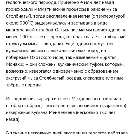
геологического периода. Примерно 4 млн. лет назад
происходили магматические процессы в районе мыса
Столбчатый, тогда расплавленная магма (с температурой
около 900⁰С) выдавливалась и застывала в виде
многогранный столбов. Остывание магмы происходило не
менее 100 тыс. лет. Порода, которая слагает столбчатые
структуры мыса – риодацит. Ещё одним продуктом
вулканизма являются выходы светлых пород на
побережье Охотского моря, так называемые «Братья
Монахи» – они сложены вулканическим туфом, который,
возможно, извергался одновременно с образованием
экструзий мыса Столбчатый, оседая, спекался в плотные
твёрдые породы.
Исследования карьера возле п. Менделеево позволило
отобрать образцы последнего эксплозивного (взрывного)
извержения вулкана Менделеева (несколько тыс. лет
назад).
В течение нескольких дней экспедиция геологов работала