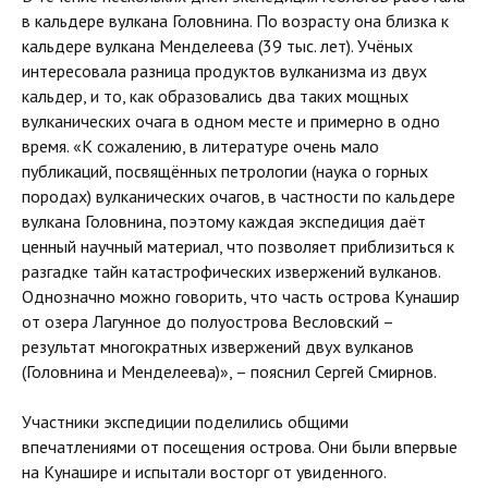
в кальдере вулкана Головнина. По возрасту она близка к
кальдере вулкана Менделеева (39 тыс. лет). Учёных
интересовала разница продуктов вулканизма из двух
кальдер, и то, как образовались два таких мощных
вулканических очага в одном месте и примерно в одно
время. «К сожалению, в литературе очень мало
публикаций, посвящённых петрологии (наука о горных
породах) вулканических очагов, в частности по кальдере
вулкана Головнина, поэтому каждая экспедиция даёт
ценный научный материал, что позволяет приблизиться к
разгадке тайн катастрофических извержений вулканов.
Однозначно можно говорить, что часть острова Кунашир
от озера Лагунное до полуострова Весловский –
результат многократных извержений двух вулканов
(Головнина и Менделеева)», – пояснил Сергей Смирнов.
Участники экспедиции поделились общими
впечатлениями от посещения острова. Они были впервые
на Кунашире и испытали восторг от увиденного.