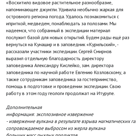
«Восхитило видовое растительное разнообразие,
напоминающее джунгли. Удивила необычно жаркая для
островного региона погода. Удалось познакомиться с
иприткой, медведем, понаблюдать за полозами. Мы
надеемся, что собранный в экспедиции материал
послужит базой для новых открытий. Будем рады ещё раз
вернуться на Кунашир и в заповедник «Курильский», -
рассказали участники экспедиции. Сергей Смирнов
выразил отдельную благодарность директору
заповедника Александру Кислейко, зам. директора
заповедника по научной работе Евгению Козловскому, а
также сотрудникам заповедника за гостеприимство,
помощь в подготовке и проведении экспедиции. Свою
работу в этом году геологи продолжат на Итурупе.
Дополнительная
информация
:
эксплозивное извержение
- извержение вулкана в результате взрыва магматических га
сопровождаемое выбросом из жерла вулкана
больших масс рыхлых продуктов.