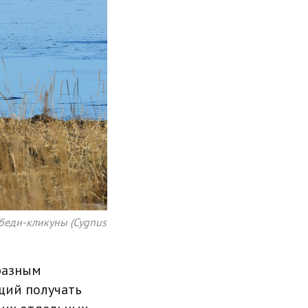
ебеди-кликуны (Cygnus
разным
щий получать