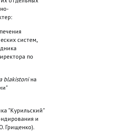
 их отдельных
но-
ктер:
спечения
еских систем,
едника
директора по
a blakistoni
на
ии"
ка "Курильский"
ондирования и
Ю. Грищенко).