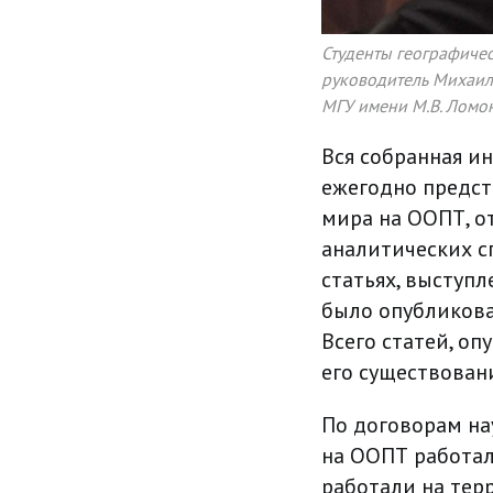
Студенты географичес
руководитель Михаил
МГУ имени М.В. Ломон
Вся собранная и
ежегодно предст
мира на ООПТ, о
аналитических с
статьях, выступ
было опубликова
Всего статей, о
его существования
По договорам на
на ООПТ работали
работали на тер