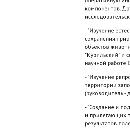
оперативную ин
компонентов. Дру
исследовательск
- "Изучение есте
сохранения прир
объектов животн
"Курильский" и с
научной работе Е
- "Изучение реп
территории запо
(руководитель - 
- "Создание и п
и прилегающих т
результатов полев