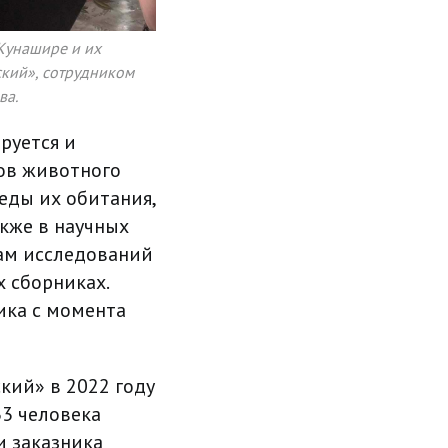
 Кунашире и их
кий», сотрудником
ва.
руется и
тов животного
еды их обитания,
акже в научных
лам исследований
 сборниках.
ика с момента
кий» в 2022 году
33 человека
и заказника