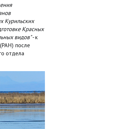
нения
анов
х Курильских
одготовке Красных
ьных видов" -
к
(РАН) после
го отдела