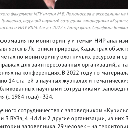
кого факультета МГУ имени М.В. Ломоносова в экспедиции на
 Грищенко, ведущий научный сотрудник заповедника «Курильс
осова и НИУ ВШЭ. Август 2022 г. Автор фото: Серафима Беляко
нформация по мониторингу и темам НИР анализи
авляется в Летописи природы, Кадастрах объек
тчетах по мониторингу охотничьих ресурсов и ср
правках для заинтересованных организаций, а т
лениях на конференциях. В 2022 году по материа
но 14 статей в научных журналах и тематических
публикованных научными сотрудниками заповедн
 (с 1984 года) - 324.
учного сотрудничества с заповедником «Курильс
 3 ВУЗа, 4 НИИ и 2 другие организации, из них 
ритории заповедника, 29 человек – на территори