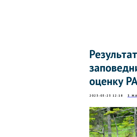
Результа
заповедн
оценку Р
2023-03-23 12:18
3 М