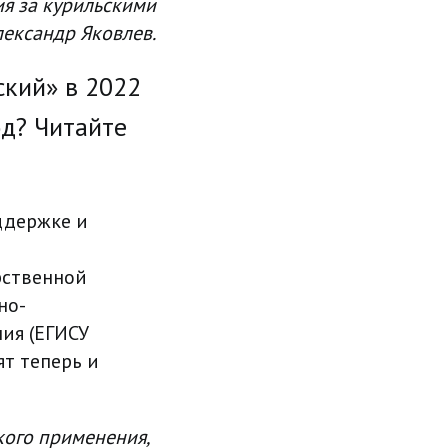
ия за курильскими
лександр Яковлев.
ский» в 2022
од? Читайте
ддержке и
рственной
но-
ия (ЕГИСУ
т теперь и
кого применения,