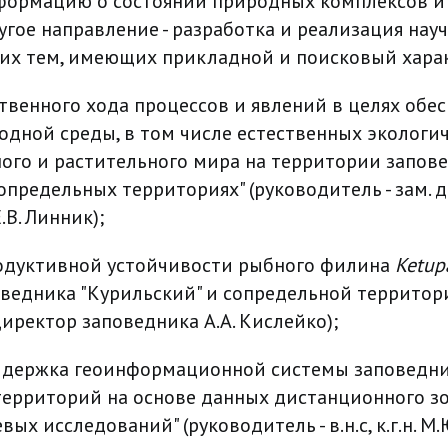
формацию о состоянии природных комплексов и
гое направление - разработка и реализация науч
их тем, имеющих прикладной и поисковый хара
ственного хода процессов и явлений в целях обе
одной среды, в том числе естественных экологич
ого и растительного мира на территории запов
определьных территориях" (руководитель - зам. 
.В. Линник);
родуктивной устойчивости рыбного филина
Ketup
ведника "Курильский" и сопредельной территор
директор заповедника А.А. Кислейко);
оддержка геоинформационной системы заповедни
ерриторий на основе данных дистанционного з
ых исследований" (руководитель - в.н.с, к.г.н. М.