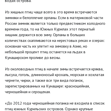
водах острова.
Из хищных птиц чаще всего в это время встречаются
зимняки и белоплечие орланы. Если в материковой части
России зимняк является только предвестником холодного
времени года, то на Южных Курилах этот пернатый
хищник держится всю зиму. Орланы в больших
количествах скапливаются на нерестовых реках и озерах:
основная часть их улетит на зимовку в Азию, но
небольшой процент птиц останется на льдах в
Кунаширском проливе до весны.
Из околоводных птиц в начале зимы встречается кряква,
лысуха, гоголь, длинноносый крохаль, морская и хохлатая
чернети, чирки, а также все три вида поганок,
зарегистрированных на Кунашире: красношейная,
черношейная и серощекая.
«До 2012 года черношейная поганка не входила в список
птиц южных Курильских островов. Однако крупные