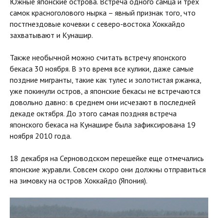
Южные японские острова. Встреча одного самца и трех
самок красноголового нырка – явный признак того, что
постгнездовые кочевки с северо-востока Хоккайдо
захватывают и Кунашир.
Также необычной можно считать встречу японского
бекаса 30 ноября. В это время все кулики, даже самые
поздние мигранты, такие как тулес и золотистая ржанка,
уже покинули остров, а японские бекасы не встречаются
довольно давно: в среднем они исчезают в последней
декаде октября. До этого самая поздняя встреча
японского бекаса на Кунашире была зафиксирована 19
ноября 2010 года.
18 декабря на Серноводском перешейке еще отмечались
японские журавли. Совсем скоро они должны отправиться
на зимовку на остров Хоккайдо (Япония).