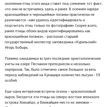
скопления птиц этого вида ставят под сомнение тот факт,
что они не встречались здесь и ранее. В осеннем наряде
красношейные и черношейные поганки практически не
различаются - нам удалось идентифицировать и
подсчитать птиц только по фотографиям. Скорее всего,
ранее птицы обоих видов идентифицировались как
красношейная поганка», - рассказал старший
государственный инспектор заповедника «Курильский»
Игорь Бобырь.
Помимо ожидаемых встреч последние орнитологические
учеты на озере Песчаном преподнесли и несколько
сюрпризов. Так, было отмечено самое большое за весь
период наблюдений на Кунашире количество лысухи - 59
особей.
Еще одна интересная встреча сезона – красноголовый
нырок. Гнездятся эти птицы на северо-востоке японского
острова Хоккайдо, а ближайшее место их зимовки –