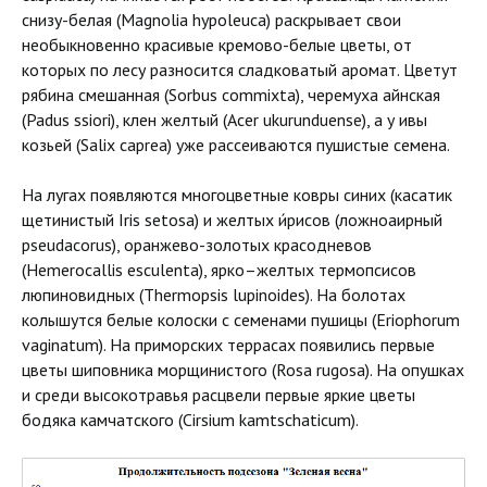
снизу-белая (Magnolia hypoleuca) раскрывает свои
необыкновенно красивые кремово-белые цветы, от
которых по лесу разносится сладковатый аромат. Цветут
рябина смешанная (Sorbus commixta), черемуха айнская
(Padus ssiori), клен желтый (Acer ukurunduense), а у ивы
козьей (Salix caprea) уже рассеиваются пушистые семена.
На лугах появляются многоцветные ковры синих (касатик
щетинистый Iris setosa) и желтых и́рисов (ложноаирный
pseudacorus), оранжево-золотых красодневов
(Hemerocallis esculenta), ярко–желтых термопсисов
люпиновидных (Thermopsis lupinoides). На болотах
колышутся белые колоски с семенами пушицы (Eriophorum
vaginatum). На приморских террасах появились первые
цветы шиповника морщинистого (Rosa rugosa). На опушках
и среди высокотравья расцвели первые яркие цветы
бодяка камчатского (Cirsium kamtschaticum).