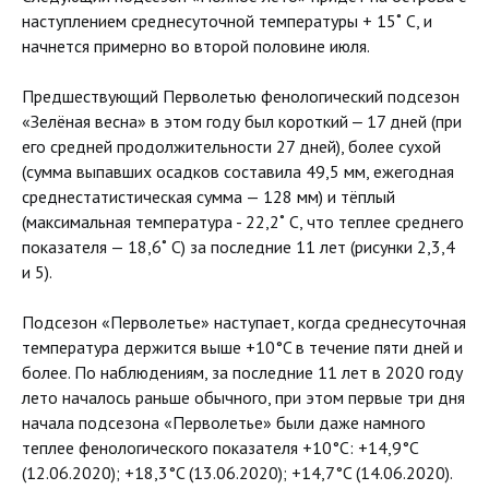
наступлением среднесуточной температуры + 15˚ С, и
начнется примерно во второй половине июля.
Предшествующий Перволетью фенологический подсезон
«Зелёная весна» в этом году был короткий ‒ 17 дней (при
его средней продолжительности 27 дней), более сухой
(сумма выпавших осадков составила 49,5 мм, ежегодная
среднестатистическая сумма — 128 мм) и тёплый
(максимальная температура - 22,2˚ С, что теплее среднего
показателя — 18,6˚ С) за последние 11 лет (рисунки 2,3,4
и 5).
Подсезон «Перволетье» наступает, когда среднесуточная
температура держится выше +10°C в течение пяти дней и
более. По наблюдениям, за последние 11 лет в 2020 году
лето началось раньше обычного, при этом первые три дня
начала подсезона «Перволетье» были даже намного
теплее фенологического показателя +10°C: +14,9°C
(12.06.2020); +18,3°C (13.06.2020); +14,7°C (14.06.2020).