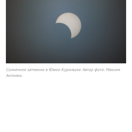
Солнечное затмение в Южно-Курильске. Автор фото: Максим
Антипин.