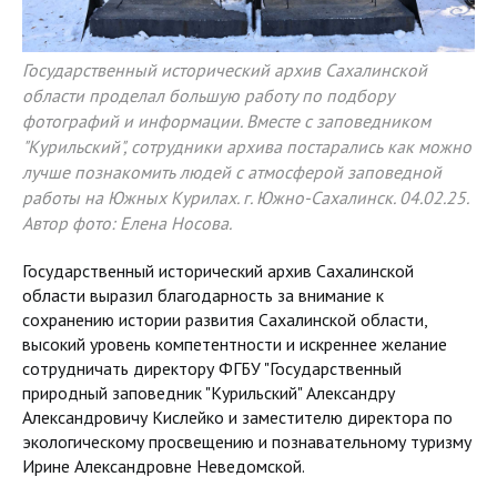
Государственный исторический архив Сахалинской
области проделал большую работу по подбору
фотографий и информации. Вместе с заповедником
"Курильский", сотрудники архива постарались как можно
лучше познакомить людей с атмосферой заповедной
работы на Южных Курилах. г. Южно-Сахалинск. 04.02.25.
Автор фото: Елена Носова.
Государственный исторический архив Сахалинской
области выразил благодарность за внимание к
сохранению истории развития Сахалинской области,
высокий уровень компетентности и искреннее желание
сотрудничать директору ФГБУ "Государственный
природный заповедник "Курильский" Александру
Александровичу Кислейко и заместителю директора по
экологическому просвещению и познавательному туризму
Ирине Александровне Неведомской.