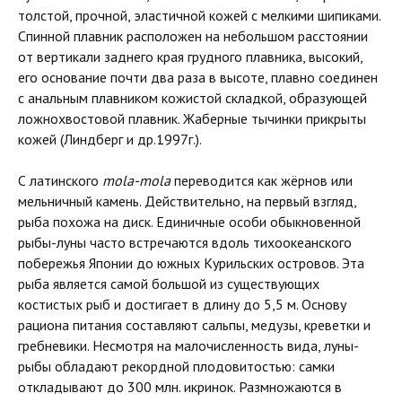
толстой, прочной, эластичной кожей с мелкими шипиками.
Спинной плавник расположен на небольшом расстоянии
от вертикали заднего края грудного плавника, высокий,
его основание почти два раза в высоте, плавно соединен
с анальным плавником кожистой складкой, образующей
ложнохвостовой плавник. Жаберные тычинки прикрыты
кожей (Линдберг и др.1997г.).
С латинского
mola-mola
переводится как жёрнов или
мельничный камень. Действительно, на первый взгляд,
рыба похожа на диск. Единичные особи обыкновенной
рыбы-луны часто встречаются вдоль тихоокеанского
побережья Японии до южных Курильских островов. Эта
рыба является самой большой из существующих
костистых рыб и достигает в длину до 5,5 м. Основу
рациона питания составляют сальпы, медузы, креветки и
гребневики. Несмотря на малочисленность вида, луны-
рыбы обладают рекордной плодовитостью: самки
откладывают до 300 млн. икринок. Размножаются в