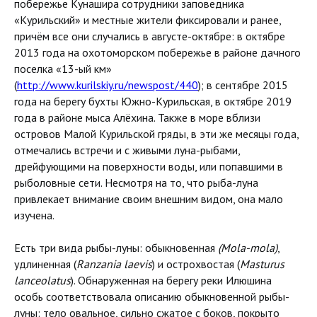
побережье Кунашира сотрудники заповедника
«Курильский» и местные жители фиксировали и ранее,
причём все они случались в августе-октябре: в октябре
2013 года на охотоморском побережье в районе дачного
поселка «13-ый км»
(
http://www.kurilskiy.ru/newspost/440
); в сентябре 2015
года на берегу бухты Южно-Курильская, в октябре 2019
года в районе мыса Алёхина. Также в море вблизи
островов Малой Курильской гряды, в эти же месяцы года,
отмечались встречи и с живыми луна-рыбами,
дрейфующими на поверхности воды, или попавшими в
рыболовные сети. Несмотря на то, что рыба-луна
привлекает внимание своим внешним видом, она мало
изучена.
Есть три вида рыбы-луны: обыкновенная
(Mola-mola)
,
удлиненная (
Ranzania laevis
) и острохвостая (
Masturus
lanceolatus
). Обнаруженная на берегу реки Илюшина
особь соответствовала описанию обыкновенной рыбы-
луны: тело овальное, сильно сжатое с боков, покрыто