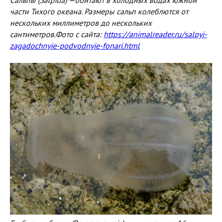
Сальпы (Salpida) —обитают в холодных водах южной
части Тихого океана. Размеры сальп колеблются от
нескольких миллиметров до нескольких
сантиметров.Фото с сайта:
https://animalreader.ru/salpyi-
zagadochnyie-podvodnyie-fonari.html