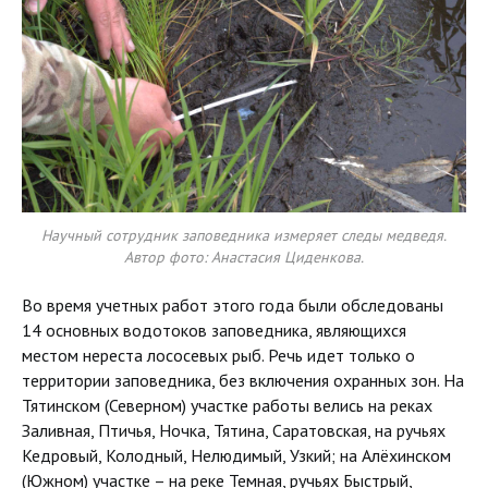
Научный сотрудник заповедника измеряет следы медведя.
Автор фото: Анастасия Циденкова.
Во время учетных работ этого года были обследованы
14 основных водотоков заповедника, являющихся
местом нереста лососевых рыб. Речь идет только о
территории заповедника, без включения охранных зон. На
Тятинском (Северном) участке работы велись на реках
Заливная, Птичья, Ночка, Тятина, Саратовская, на ручьях
Кедровый, Колодный, Нелюдимый, Узкий; на Алёхинском
(Южном) участке – на реке Темная, ручьях Быстрый,