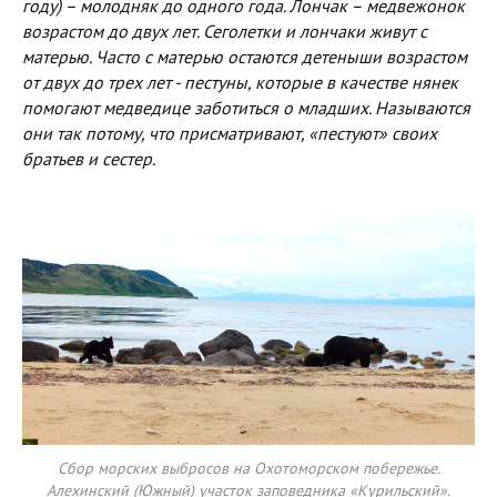
году) – молодняк до одного года. Лончак – медвежонок
возрастом до двух лет. Сеголетки и лончаки живут с
матерью. Часто с матерью остаются детеныши возрастом
от двух до трех лет - пестуны, которые в качестве нянек
помогают медведице заботиться о младших. Называются
они так потому, что присматривают, «пестуют» своих
братьев и сестер.
Сбор морских выбросов на Охотоморском побережье.
Алехинский (Южный) участок заповедника «Курильский».