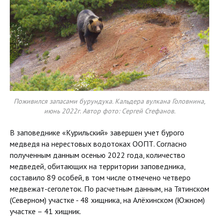
Поживился запасами бурундука. Кальдера вулкана Головнина,
июнь 2022г. Автор фото: Сергей Стефанов.
В заповеднике «Курильский» завершен учет бурого
медведя на нерестовых водотоках ООПТ. Согласно
полученным данным осенью 2022 года, количество
медведей, обитающих на территории заповедника,
составило 89 особей, в том числе отмечено четверо
медвежат-сеголеток. По расчетным данным, на Тятинском
(Северном) участке - 48 хищника, на Алёхинском (Южном)
участке – 41 хищник.