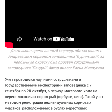
Длительное время данный медведь обитал рядом с
Андреевским кордоном заповедника "Курильский". За
необычную окраску был прозван сотрудниками
заповедника "Пандой". Автор видео: Елена Миштугина.
Учет проводился научными сотрудниками и
государственными инспекторами заповедника с 7
сентября по 28 октября, в период массового хода на
нерест лососевых пород рыб (горбуши, кеты). Такой учет
методом регистрации индивидуальных кормовых
участков, расположенных в руслах нерестовых