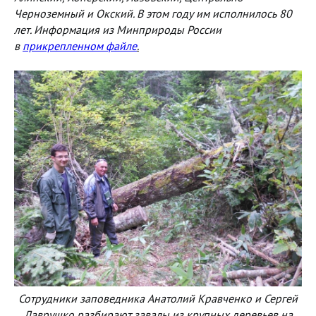
Черноземный и Окский. В этом году им исполнилось 80
лет. Информация из Минприроды России
в
прикрепленном файле
.
Сотрудники заповедника Анатолий Кравченко и Сергей
Лаврушко разбирают завалы из крупных деревьев на