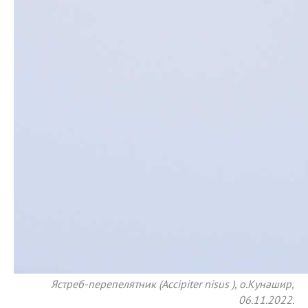
Ястреб-перепелятник (Accipiter nisus ), о.Кунашир,
06.11.2022.