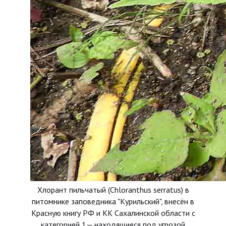
Хлорант пильчатый (Chloranthus serratus) в
питомнике заповедника "Курильский", внесён в
Красную книгу РФ и КК Сахалинской области с
категорией 1— находящиеся под угрозой