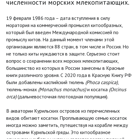
численности морских млекопитающих.
19 февраля 1986 года – дата вступления в силу
моратория на коммерческий промысел китообразных,
который был введен Международной комиссией по
промыслу китов. На данный момент членами этой
организации являются 88 стран, в том числе и Россия. Но
не только киты нуждаются в защите. Серьезно стоит
вопрос о сохранении всех морских млекопитающих,
большинство из которых в России занесены в Красные
книги различного уровня. С 2020 года в Красную Книгу РФ
были добавлены каспийский тюлень
(Phoca caspica)
,
тюлень-монах
(Monachus monachus)
и косатка
(Orcinus
orca)
(дальневосточная плотоядная популяция).
В акватории Курильских островов из перечисленных
видов обитают косатки. Проплывающую семью косаток
иногда можно заметить, путешествуя на корабле между
островами Курильской гряды. Это китообразное