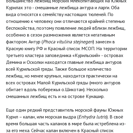
Большинство лежбищ морских млекопитающих на Южных
Курилах это - смешанные лежбища антура и ларги. Оба
вида относятся к семейству настоящих тюленей. По
отношению к человеку они отличаются крайней степенью
беспокойства, поэтому появление людей вблизи лежбищ,
особенно в сезон размножения является негативным
фактором. Антур (
Phoca vitulina stejnegeri
) занесен в
Красную книгу РФ и Красный список МСОП. На территории
третьего кластера заповедника «Курильский» - островах
Демина и Осколки находятся главные лежбища антуров
всей Курильской гряды. Также большое количество
лежбищ, но менее крупных, находится практически на
всех островах Малой Курильской гряды (много антуров
обитает вдоль побережья о.Шикотан). Несколько
смешанных лежбищ есть и на острове Кунашир.
Еще один редкий представитель морской фауны Южных
Курил – калан, или морская выдра (
Enhydra lutris
). В своё
время большая часть каланов в мире была истреблена из-
за его меха. Сейчас калан включен в Красный список