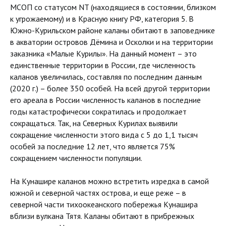
МСОП со статусом NT (находящиеся в состоянии, близком
к угрожаемому) и в Красную книгу РФ, категория 5. В
Южно-Курильском районе каланы обитают в заповеднике
в акватории островов Дёмина и Осколки и на территории
заказника «Малые Курилы». На данный момент – это
единственные территории в России, где численность
каланов увеличилась, составляя по последним данным
(2020 г.) – более 350 особей. На всей другой территории
его ареала в России численность каланов в последние
годы катастрофически сократилась и продолжает
сокращаться. Так, на Северных Курилах выявили
сокращение численности этого вида с 5 до 1,1 тысяч
особей за последние 12 лет, что является 75%
сокращением численности популяции.
На Кунашире каланов можно встретить изредка в самой
южной и северной частях острова, и еще реже – в
северной части тихоокеанского побережья Кунашира
вблизи вулкана Тятя. Каланы обитают в прибрежных