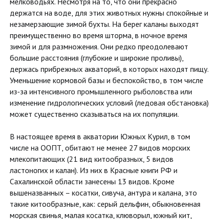
мелководьях. Несмотря на то, что они прекрасно
держатся на воде, для этих животных нужны спокойные и
незамерзающие зимой бухты. На берег каланы выходят
преимущественно во время шторма, в ночное время
зимой и для размножения. Они редко преодолевают
большие расстояния (глубокие и широкие проливы),
держась прибрежных акваторий, в которых находят пищу.
Уменьшение кормовой базы и беспокойство, в том числе
из-за интенсивного промышленного рыболовства или
изменение гидрологических условий (ледовая обстановка)
может существенно сказываться на их популяции.
В настоящее время в акватории Южных Курил, в том
числе на ООПТ, обитают не менее 27 видов морских
млекопитающих (21 вид китообразных, 5 видов
ластоногих и калан). Из них в Красные книги РФ и
Сахалинской области занесены 13 видов. Кроме
вышеназванных – косатки, сивуча, антура и калана, это
такие китообразные, как: серый дельфин, обыкновенная
морская свинья, малая косатка, клюворыл, южный кит,