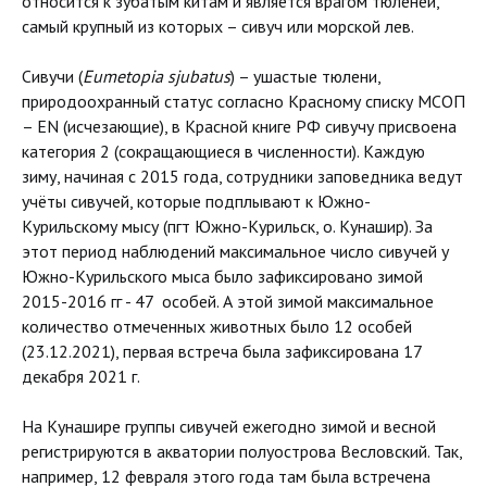
относится к зубатым китам и является врагом тюленей,
самый крупный из которых – сивуч или морской лев.
Сивучи (
Eumetopia sjubatus
) – ушастые тюлени,
природоохранный статус согласно Красному списку МСОП
– EN (исчезающие), в Красной книге РФ сивучу присвоена
категория 2 (сокращающиеся в численности). Каждую
зиму, начиная с 2015 года, сотрудники заповедника ведут
учёты сивучей, которые подплывают к Южно-
Курильскому мысу (пгт Южно-Курильск, о. Кунашир). За
этот период наблюдений максимальное число сивучей у
Южно-Курильского мыса было зафиксировано зимой
2015-2016 гг - 47 особей. А этой зимой максимальное
количество отмеченных животных было 12 особей
(23.12.2021), первая встреча была зафиксирована 17
декабря 2021 г.
На Кунашире группы сивучей ежегодно зимой и весной
регистрируются в акватории полуострова Весловский. Так,
например, 12 февраля этого года там была встречена