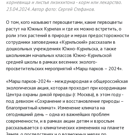
корневища и листья лизихитона - корм или лекарство.
23.04.2024. Автор фото: Сергей Стефанов.
О том, кого называют первоцветами, какие первоцветы
растут на Южных Курилах и где их можно встретить, о
роли этих растений в природе и мерах предосторожности
сотрудники заповедника «Курильский» рассказали в
дошкольных учреждениях Южно-Курильска, а также
школьникам начальных классов Южно-Курильской
средней школы в рамках весенних эколого-
просветительских мероприятий «Марш парков – 2024».
«Марш парков-2024» - международная и общероссийская
экологическая акция, которая проходит при координации
Центра охраны дикой природы (г. Москва), в этом году -
под девизом «Сохранение и восстановление природы –
благоприятный климат». Изменение климата на
сегодняшний день – одна из важнейших проблем
современности, и в рамках акции детям и взрослым
рассказывается о климатических изменениях на планете
Земля, о последствиях и о возможных мерах по