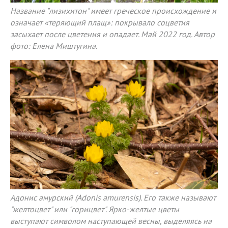
Название "лизихитон" имеет греческое происхождение и
означает «теряющий плащ»: покрывало соцветия
засыхает после цветения и опадает. Май 2022 год. Автор
фото: Елена Миштугина.
Адонис амурский (Adonis amurensis). Его также называют
"желтоцвет" или "горицвет". Ярко-желтые цветы
выступают символом наступающей весны, выделяясь на