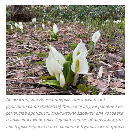
Лизихитон, или Временнокрыльник камчатский
(Lysichiton camtschatcense). Как и все другие растения из
семейства ароидных, лизихитоны ядовиты для человека
и домашних животных. Однако ученые обнаружили, что
для бурых медведей на Сахалине и Курильских островах