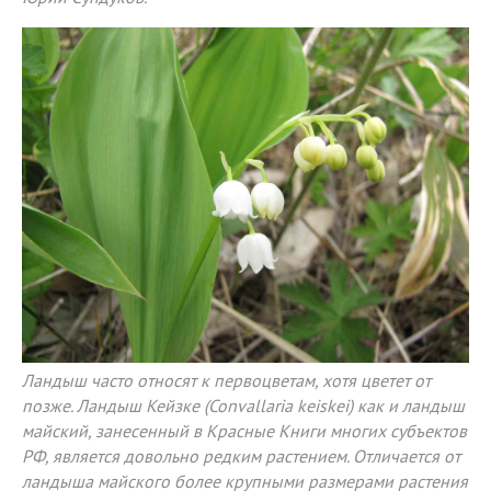
Ландыш часто относят к первоцветам, хотя цветет от
позже. Ландыш Кейзке (Convallaria keiskei) как и ландыш
майский, занесенный в Красные Книги многих субъектов
РФ, является довольно редким растением. Отличается от
ландыша майского более крупными размерами растения