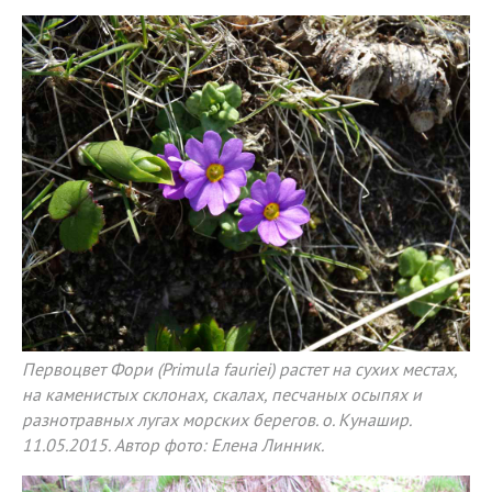
Первоцвет Фори (Primula fauriei) растет на сухих местах,
на каменистых склонах, скалах, песчаных осыпях и
разнотравных лугах морских берегов. о. Кунашир.
11.05.2015. Автор фото: Елена Линник.