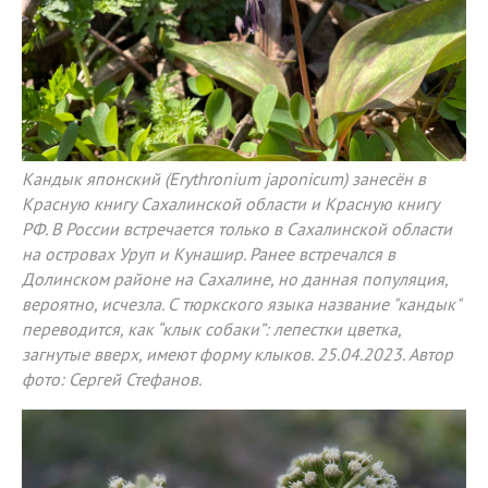
Кандык японский (Erythronium japonicum) занесён в
Красную книгу Сахалинской области и Красную книгу
РФ. В России встречается только в Сахалинской области
на островах Уруп и Кунашир. Ранее встречался в
Долинском районе на Сахалине, но данная популяция,
вероятно, исчезла. С тюркского языка название "кандык"
переводится, как “клык собаки”: лепестки цветка,
загнутые вверх, имеют форму клыков. 25.04.2023. Автор
фото: Сергей Стефанов.