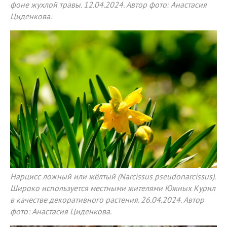
фоне жухлой травы. 12.04.2024. Автор фото: Анастасия
Циденкова.
Нарцисс ложный или жёлтый (Narcissus pseudonarcissus).
Широко используется местными жителями Южных Курил
в качестве декоративного растения. 26.04.2024. Автор
фото: Анастасия Циденкова.