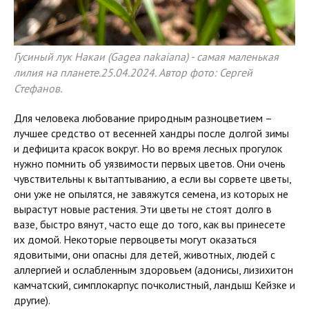
Гусиный лук Накаи (Gagea nakaiana) - самая маленькая
лилия на планете.25.04.2024. Автор фото: Сергей
Стефанов.
Для человека любование природным разноцветием –
лучшее средство от весенней хандры после долгой зимы
и дефицита красок вокруг. Но во время лесных прогулок
нужно помнить об уязвимости первых цветов. Они очень
чувствительны к вытаптыванию, а если вы сорвете цветы,
они уже не опылятся, не завяжутся семена, из которых не
вырастут новые растения. Эти цветы не стоят долго в
вазе, быстро вянут, часто еще до того, как вы принесете
их домой. Некоторые первоцветы могут оказаться
ядовитыми, они опасны для детей, животных, людей с
аллергией и ослабленным здоровьем (адонисы, лизихитон
камчатский, симплокарпус почколистный, ландыш Кейзке и
другие).