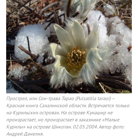
Прострел, или Сон-трава Тарао (Pulsatilla taraoi) –
Красная книга Сахалинской области. Встречается только
на Курильских островах. На острове Кунашир не
произрастает, но произрастает в заказнике «Малые
Курилы» на острове Шикотан. 02.05.2004. Автор фото:
Андрей Данелия.