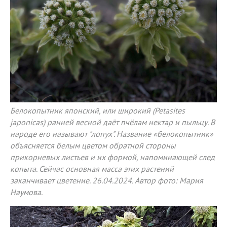
Белокопытник японский, или широкий (Petasites
japonicas) ранней весной даёт пчёлам нектар и пыльцу. В
народе его называют "лопух". Название «белокопытник»
объясняется белым цветом обратной стороны
прикорневых листьев и их формой, напоминающей след
копыта. Сейчас основная масса этих растений
заканчивает цветение. 26.04.2024. Автор фото: Мария
Наумова.