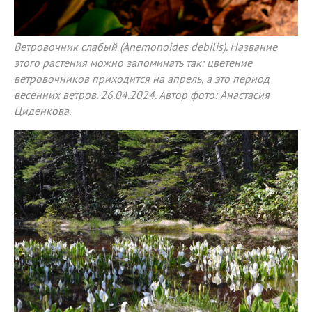
Ветровочник слабый (Anemonoides debilis). Название
этого растения можно запоминать так: цветение
ветровочников приходится на апрель, а это период
весенних ветров. 26.04.2024. Автор фото: Анастасия
Циденкова.