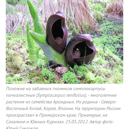
Похожие на забавных гномиков симплокарпусы
почколистные (Symplocarpus renifolius), - многолетние
растения из семейства Ароидных. Их родина - Северо-
Восточный Китай, Корея, Япония. На территории России
произрастают в Приморском крае, Приамурье, на
Сахалине и Южных Курилах. 25.05.2012. Автор фото:
Юрий Сундуков.