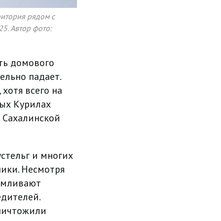
ритория рядом с
5. Автор фото:
сть домового
ельно падает.
хотя всего на
ных Курилах
а Сахалинской
устельг и многих
ники. Несмотря
армливают
дителей.
уничтожили