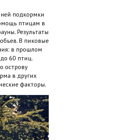
мней подкормки
помощь птицам в
ауны. Результаты
робьев. В пиковые
ния: в прошлом
до 60 птиц.
о острову
рма в других
ческие факторы.