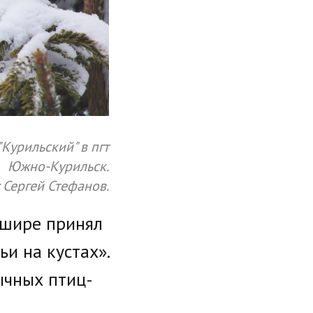
Курильский" в пгт
Южно-Курильск.
 Сергей Стефанов.
ашире принял
и на кустах».
ычных птиц-