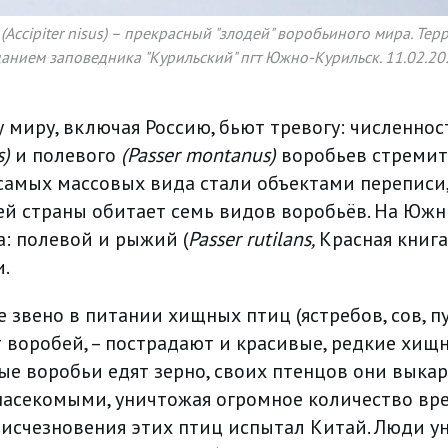
(Accipiter nisus) – прекрасный "злодей" воробьиного мира. Тер
нием заповедника "Курильский" пгт Южно-Курильск. 11.02.202
у миру, включая Россию, бьют тревогу: численно
s)
и полевого
(Passer montanus)
воробьев стремит
самых массовых вида стали объектами переписи, 
й страны обитает семь видов воробьёв. На Юж
а: полевой и рыжий (
Passer rutilans,
Красная книг
и.
 звено в питании хищных птиц (ястребов, сов, п
т воробей, – пострадают и красивые, редкие хищ
слые воробьи едят зерно, своих птенцов они вык
асекомыми, уничтожая огромное количество вре
исчезновения этих птиц испытал Китай. Люди 