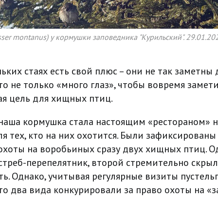
ser montanus) у кормушки заповедника "Курильский". 29.01.20
ьких стаях есть свой плюс – они не так заметны
то не только «много глаз», чтобы вовремя замети
я цель для хищных птиц.
аша кормушка стала настоящим «рестораном» н
ля тех, кто на них охотится. Были зафиксированы
хоты на воробьиных сразу двух хищных птиц. О
стреб-перепелятник, второй стремительно скрылс
ь. Однако, учитывая регулярные визиты пустель
то два вида конкурировали за право охоты на «