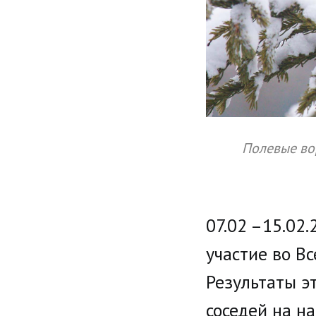
Полевые вор
07.02 –15.02
участие во В
Результаты э
соседей на н