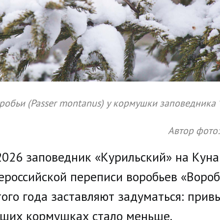
обьи (Passer montanus) у кормушки заповедника "
Автор фото:
.2026 заповедник «Курильский» на Кун
сероссийской переписи воробьев «Воробь
того года заставляют задуматься: прив
аших кормушках стало меньше.