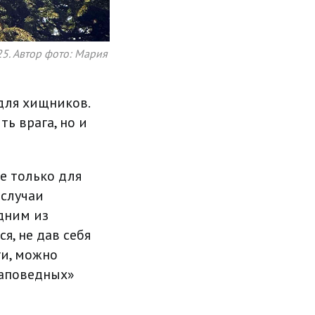
25. Автор фото: Мария
 для хищников.
ть врага, но и
е только для
 случаи
дним из
я, не дав себя
ги, можно
заповедных»