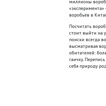
миллионы воробь
«эксперимента» 
воробьёв в Китай
Посчитать воробь
стоит выйти на у
поиски всегда во
высматривая вор
обитателей: бол
гаичку. Перепис
себя природу ро