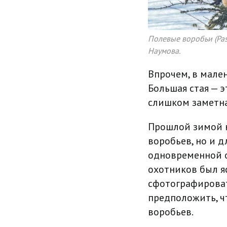
Полевые воробьи (Pas
Наумова.
Впрочем, в мален
Большая стая — э
слишком заметна
Прошлой зимой н
воробьев, но и д
одновременной о
охотников был я
сфотографироват
предположить, ч
воробьев.