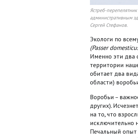
Ястреб-перепелятник 
административным зда
Сергей Стефанов.
Экологи по всем
(Passer domesticu
Именно эти два 
территории наше
обитает два вид
области) воробь
Воробьи – важное
других). Исчезне
на то, что взро
исключительно н
Печальный опыт 