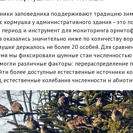
дники заповедника поддерживают традицию зи
ас кормушка у административного здания – это 
период и инструмент для мониторинга орнитоф
а оказались значительно ниже по количеству во
ушке держалось не более 20 особей. Для сравне
ремя мы фиксировали шумные стаи численностью 
 могли различные факторы: перераспределение п
йти более доступные естественные источники ко
), естественные колебания численности и абиоти