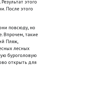
 Результат этого
и. После этого
 они повсюду, но
. Впрочем, такие
ий Пляж,
есных лесных
кую буроголовую
ново открыть для