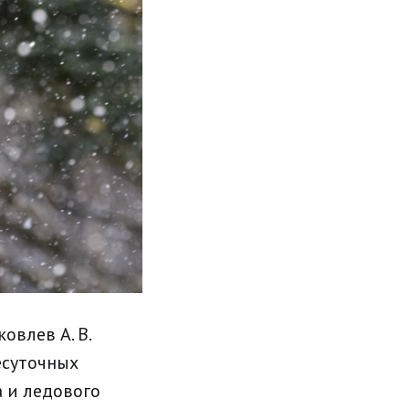
овлев А. В.
есуточных
а и ледового