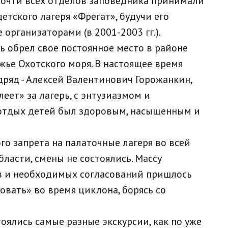
 почти всех отделов заповедника принимали
етского лагеря «Фрегат», будучи его
организаторами (в 2001-2003 гг.).
ь обрел свое постоянное место в районе
жье Охотского моря. В настоящее время
дряд - Алексей Валентинович Горожанкин,
еет» за лагерь, с энтузиазмом и
 отдых детей был здоровым, насыщенным и
го запрета на палаточные лагеря во всей
бласти, смены не состоялись. Массу
в и необходимых согласований пришлось
овать» во время циклона, борясь со
оялись самые разные экскурсии, как по уже