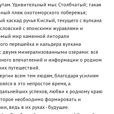
утам. Удивительный мыс Столбчатый; такая
ечный пляж охотоморского побережья;
й каскад ручья Кислый, текущего с вулкана
есловский с японскими журавлями и
омый мир каменной литорали
ого перешейка и кальдера вулкана
 с двумя минерализованными озерами: всё
 много впечатлений и информации о родном
воих путешествий.
нергии всем тем людям, благодаря усилиям
оялся в это непростое время, а
 дальнейших успехов, любви к родному краю
оторое необходимо формировать и
, ведь в их руках - будущее.