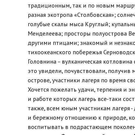
традиционным, так и по новым маршр
разная экотропа «Столбовская»; солн
голубые скалы мыса Круглый; купальны
Менделеева; просторы полуострова В
другими птицами; знакомый и незнак
тихоокеанского побережья Серноводск
Головнина – вулканическая котловина
это увидели, почувствовали, получив
острове, участники лагеря по время с
Хочется пожелать удачи, терпения и э
и работе которых лагерь все-таки сост
также, всем юным участникам лагеря -
и бережному отношению к природе, к
воспитывать в подрастающем поколении