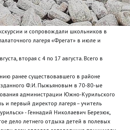
кскурсии и сопровождали школьников в
палаточного лагеря «Фрегат» в июле и
уста, вторая с 4 по 17 августа. Всего в
анию ранее существовавшего в районе
озданного Ф.И. Пыжьяновым в 70-80-ые
зования администрации Южно-Курильского
ль и первый директор лагеря – учитель
рильск» - Геннадий Николаевич Березюк,
тое дело летнего отдыха детей в полевых