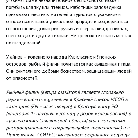
погубить кладку или птенцов. Работники заповедника
призывают местных жителей и туристов с уважением
относиться к нашей уникальной природе и воздержаться
от посещения долин рек, ручьев и озёр на квадроциклах,
снегоходах и другой технике. Не тревожьте птиц в местах
их гнездования!
У айнов – коренного народа Курильских и Японских
островов, рыбный филин почитается как священная птица.
Они считали его добрым божеством, защищающим людей
от опасностей.
Рыбный филин (Ketupa blakistoni) является глобально
редким видом птиц, занесен в Красный список МСОП в
категорию (EN – исчезающие), в Красную книгу РФ
(категория 1- находящиеся под угрозой исчезновения), в
красную книгу Сахалинской области( вид с локальным
распространением и сокращающейся численностью) и в
Приложение 2 СИТЕС. Численность островного подвида