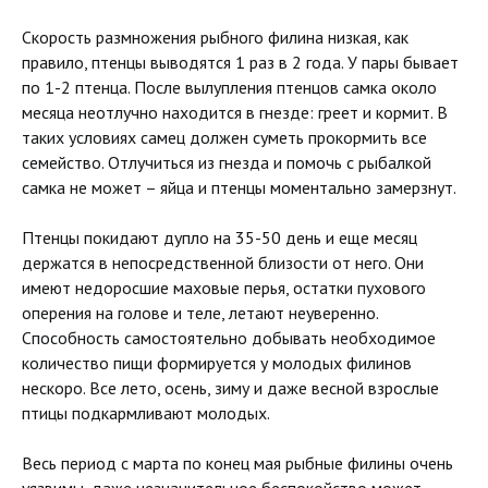
Скорость размножения рыбного филина низкая, как
правило, птенцы выводятся 1 раз в 2 года. У пары бывает
по 1-2 птенца. После вылупления птенцов самка около
месяца неотлучно находится в гнезде: греет и кормит. В
таких условиях самец должен суметь прокормить все
семейство. Отлучиться из гнезда и помочь с рыбалкой
самка не может – яйца и птенцы моментально замерзнут.
Птенцы покидают дупло на 35-50 день и еще месяц
держатся в непосредственной близости от него. Они
имеют недоросшие маховые перья, остатки пухового
оперения на голове и теле, летают неуверенно.
Способность самостоятельно добывать необходимое
количество пищи формируется у молодых филинов
нескоро. Все лето, осень, зиму и даже весной взрослые
птицы подкармливают молодых.
Весь период с марта по конец мая рыбные филины очень
уязвимы, даже незначительное беспокойство может