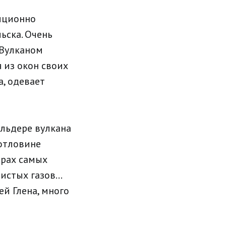
зиционно
ьска. Очень
 Вулканом
 из окон своих
а, одевает
льдере вулкана
котловине
ёрах самых
истых газов…
ей Глена, много