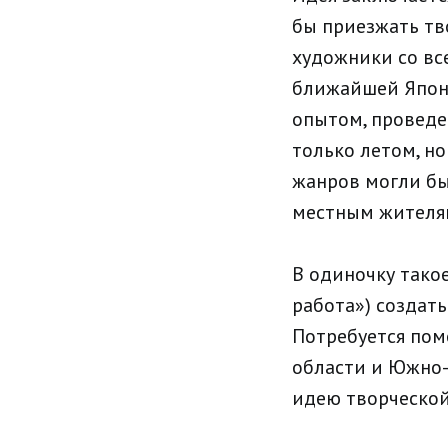
бы приезжать тво
художники со все
ближайшей Япони
опытом, проведен
только летом, но
жанров могли бы
местным жителям
В одиночку такое
работа») создат
Потребуется пом
области и Южно-
идею творческой 