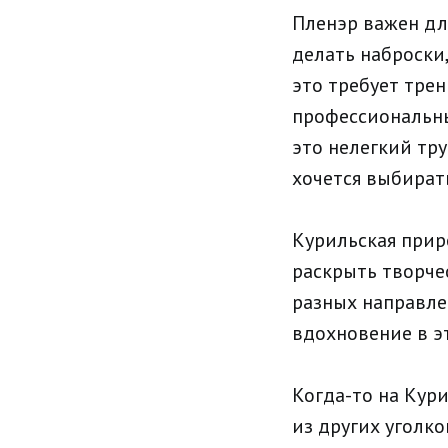
Пленэр важен для
делать наброски
это требует тре
профессиональны
это нелегкий тру
хочется выбират
Курильская прир
раскрыть творче
разных направле
вдохновение в э
Когда-то на Кур
из других уголко