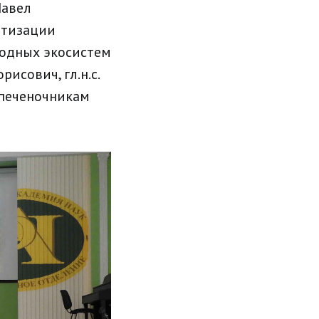
Павел
итизации
родных экосистем
рисович, гл.н.с.
 печеночникам