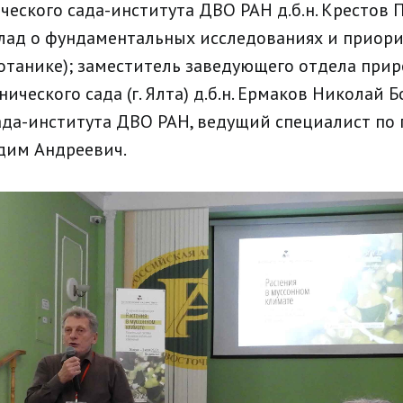
ческого сада-института ДВО РАН д.б.н. Крестов 
лад о фундаментальных исследованиях и приор
отанике); заместитель заведующего отдела при
ческого сада (г. Ялта) д.б.н. Ермаков Николай Бо
ада-института ДВО РАН, ведущий специалист по
адим Андреевич.