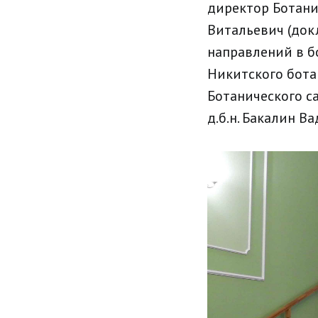
директор Ботани
Витальевич (док
направлений в б
Никитского ботани
Ботанического с
д.б.н. Бакалин В