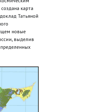
 космическим
создана карта
 доклад Татьяной
ного
дущем новые
оссии, выделив
 определенных