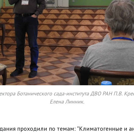
ктора Ботанического сада-института ДВО РАН П.В. Крес
Елена Линник.
дания проходили по темам: "Климатогенные и а