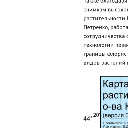
Также
благодаря
снимкам высоког
растительности 
Петренко, работ
сотрудничества 
технологии позв
границы флорист
видов растений и