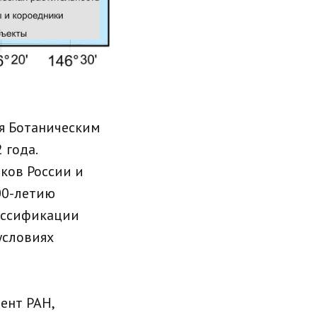
ся Ботаническим
 года.
ков России и
00-летию
ассификации
условиях
ент РАН,