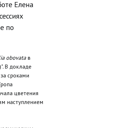
боте Елена
сессиях
е по
ia obovata
в
". В докладе
 за сроками
Тропа
ачала цветения
ним наступлением