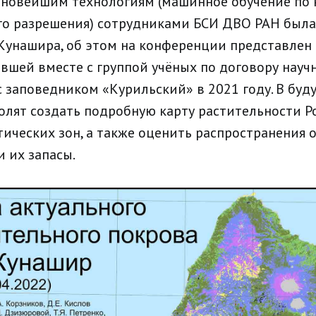
 новейшим технологиям (машинное обучение по
о разрешения) сотрудниками БСИ ДВО РАН была 
Кунашира, об этом на конференции представлен
авшей вместе с группой учёных по договору науч
с заповедником «Курильский» в 2021 году. В бу
олят создать подробную карту растительности Р
ических зон, а также оценить распространения
 их запасы.