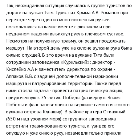
Так, неожиданная ситуация случилась в группе туристов по
дороге на вулкан Тятя. Турист из Крыма А.В. Романов при
переходе через один из многочисленных ручьев
поскользнулся на камне вместе с рюкзаком и при
неудачном падении вывихнул руку в плечевом суставе.
Несмотря на полученную травму, он решил продолжать
маршрут. На второй день уже на склоне вулкана рука была
сильно опухшей. В это время на вулкане Тятя были
сотрудники заповедника «Курильский»: директор -
Кислейко А.А и заместитель директора по охране -
Аппаков В.В. с задачей дополнительной маркировки
маршрута и патрулирования территории. Также перед
ними стояла задача - провести патриотическую акцию,
приуроченную к 75-летию Победы (развернуть Знамя
Победы и флаг заповедника на вершине самого высокого
вулкана острова Кунашир). В районе кратера Отважный
(650 м над уровнем моря) сотрудники заповедника
встретили травмированного туриста, и, увидев его
опухшую и уже синюю руку, незамедлительно приняли