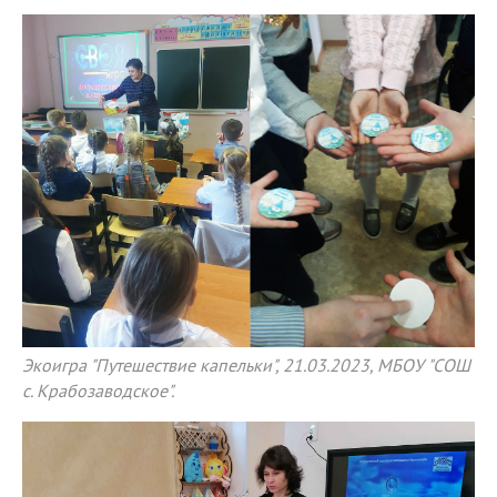
Экоигра "Путешествие капельки", 21.03.2023, МБОУ "СОШ
с. Крабозаводское".