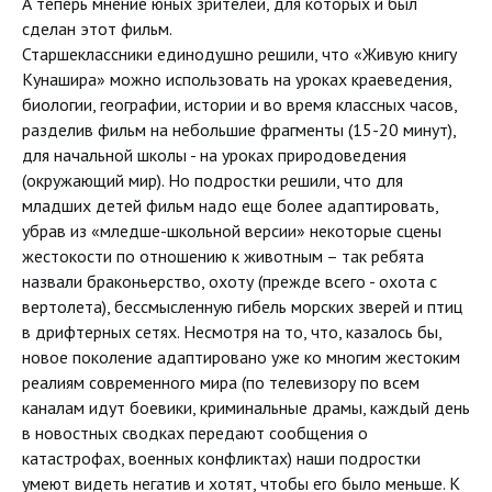
А теперь мнение юных зрителей, для которых и был
сделан этот фильм.
Старшеклассники единодушно решили, что «Живую книгу
Кунашира» можно использовать на уроках краеведения,
биологии, географии, истории и во время классных часов,
разделив фильм на небольшие фрагменты (15-20 минут),
для начальной школы - на уроках природоведения
(окружающий мир). Но подростки решили, что для
младших детей фильм надо еще более адаптировать,
убрав из «мледше-школьной версии» некоторые сцены
жестокости по отношению к животным – так ребята
назвали браконьерство, охоту (прежде всего - охота с
вертолета), бессмысленную гибель морских зверей и птиц
в дрифтерных сетях. Несмотря на то, что, казалось бы,
новое поколение адаптировано уже ко многим жестоким
реалиям современного мира (по телевизору по всем
каналам идут боевики, криминальные драмы, каждый день
в новостных сводках передают сообщения о
катастрофах, военных конфликтах) наши подростки
умеют видеть негатив и хотят, чтобы его было меньше. К