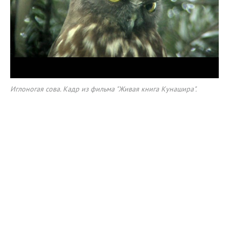
Иглоногая сова. Кадр из фильма "Живая книга Кунашира".