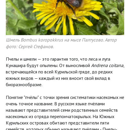
Шмель Bombus koropokkrus на мысе Палтусово. Автор
фото: Сергей Стефанов.
Пчелы и шмели — это гарантия того, что леса и луга
Кунашира будут опылены. От выносливой
Andrena coitana
,
встречающейся по всей Курильской гряде, до редких
южных видов — каждый из них вносит свой вклад в
биоразнообразие.
Понятие "пчёлы" с точки зрения систематики насекомых не
очень точное название. В русском языке пчёлами
называют представителей семи родственных семейств
насекомых из отряда перепончатокрылых. На Южных
Курильских островах обитают представители пяти
семейств, которых обычно называют пчёлами - Пчелы-