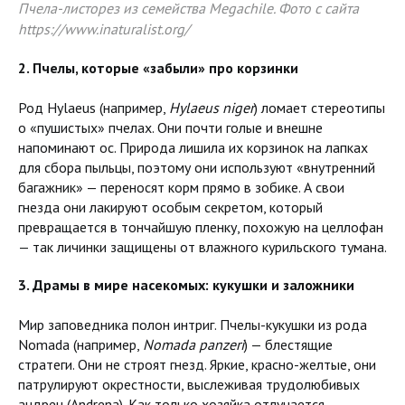
Пчела-листорез из семейства Megachile. Фото с сайта
https://www.inaturalist.org/
2. Пчелы, которые «забыли» про корзинки
Род Hylaeus (например,
Hylaeus niger
) ломает стереотипы
о «пушистых» пчелах. Они почти голые и внешне
напоминают ос. Природа лишила их корзинок на лапках
для сбора пыльцы, поэтому они используют «внутренний
багажник» — переносят корм прямо в зобике. А свои
гнезда они лакируют особым секретом, который
превращается в тончайшую пленку, похожую на целлофан
— так личинки защищены от влажного курильского тумана.
3. Драмы в мире насекомых: кукушки и заложники
Мир заповедника полон интриг. Пчелы-кукушки из рода
Nomada (например,
Nomada panzeri
) — блестящие
стратеги. Они не строят гнезд. Яркие, красно-желтые, они
патрулируют окрестности, выслеживая трудолюбивых
андрен (Andrena). Как только хозяйка отлучается,