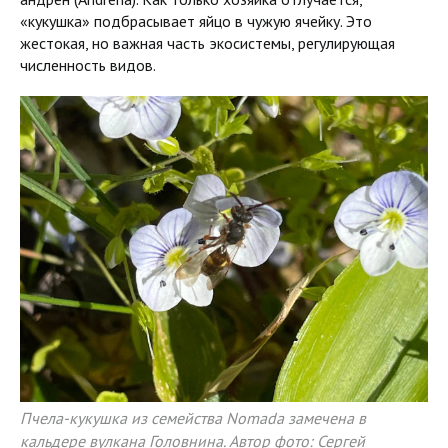
«кукушка» подбрасывает яйцо в чужую ячейку. Это
жестокая, но важная часть экосистемы, регулирующая
численность видов.
Пчела-кукушка из семейства Nomada замечена в
кальдере вулкана Головнина. Автор фото: Сергей