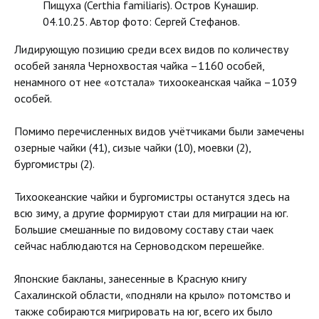
Пищуха (Certhia familiaris). Остров Кунашир.
04.10.25. Автор фото: Сергей Стефанов.
Лидирующую позицию среди всех видов по количеству
особей заняла Чернохвостая чайка –1160 особей,
ненамного от нее «отстала» тихоокеанская чайка –1039
особей.
Помимо перечисленных видов учётчиками были замечены
озерные чайки (41), сизые чайки (10), моевки (2),
бургомистры (2).
Тихоокеанские чайки и бургомистры останутся здесь на
всю зиму, а другие формируют стаи для миграции на юг.
Большие смешанные по видовому составу стаи чаек
сейчас наблюдаются на Серноводском перешейке.
Японские бакланы, занесенные в Красную книгу
Сахалинской области, «подняли на крыло» потомство и
также собираются мигрировать на юг, всего их было