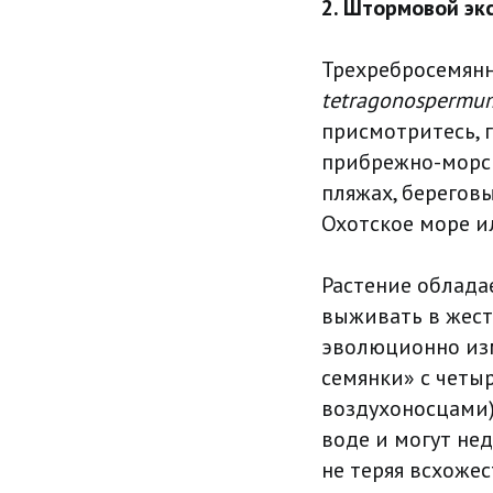
2. Штормовой эк
Трехребросемян
tetragonospermu
присмотритесь, г
прибрежно-морск
пляжах, берегов
Охотское море и
Растение облада
выживать в жест
эволюционно из
семянки» с четы
воздухоносцами).
воде и могут не
не теряя всхоже