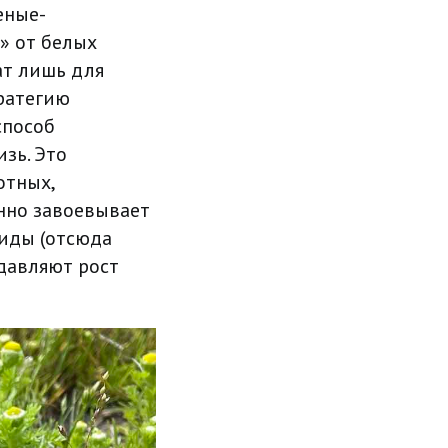
еные-
» от белых
ат лишь для
ратегию
способ
зь. Это
отных,
енно завоевывает
иды (отсюда
давляют рост