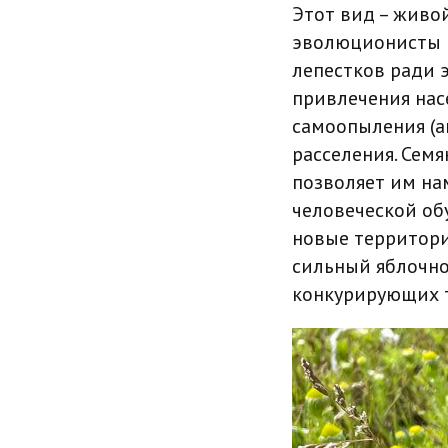
Этот вид – живо
эволюционисты в
лепестков ради 
привлечения нас
самоопыления (ав
расселения. Сем
позволяет им на
человеческой об
новые территори
сильный яблочно
конкурирующих т