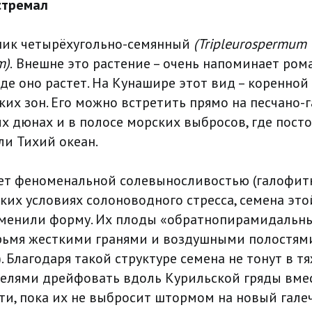
стремал
ник четырёхугольно-семянный
(Tripleurospermum
m)
.
Внешне это растение – очень напоминает ром
де оно растет. На Кунашире этот вид – коренной
их зон. Его можно встретить прямо на песчано-
ых дюнах и в полосе морских выбросов, где пост
ли Тихий океан.
ет феноменальной солевыносливостью (галофитн
ких условиях солоноводного стресса, семена эт
менили форму. Их плоды «обратнопирамидальны
рьмя жесткими гранями и воздушными полостями
 Благодаря такой структуре семена не тонут в т
делями дрейфовать вдоль Курильской гряды вмес
сти, пока их не выбросит штормом на новый гале