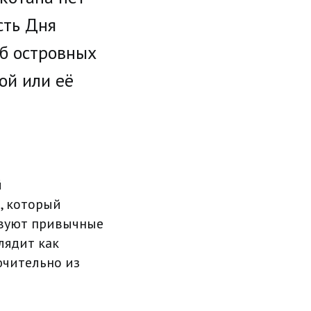
сть Дня
б островных
ой или её
й
, который
ствуют привычные
лядит как
ючительно из