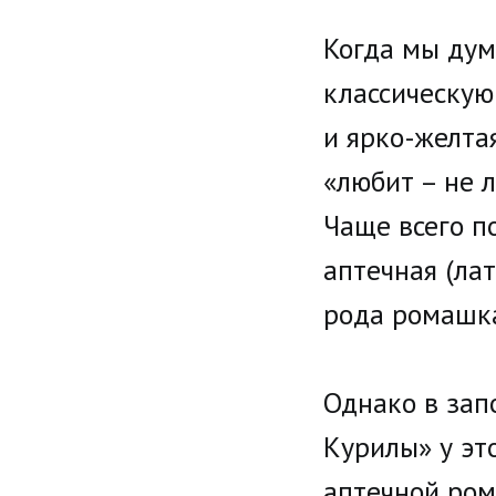
Когда мы дум
классическую
и ярко-желта
«любит – не 
Чаще всего п
аптечная (лат
рода ромашка 
Однако в зап
Курилы» у эт
аптечной ром