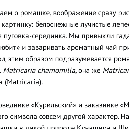
аем о ромашке, воображение сразу ри
 картинку: белоснежные лучистые лепе
я пуговка-серединка. Мы привыкли гад
любит» и заваривать ароматный чай при
од этим образом подразумевается ром
.
Matricaria chamomilla
, она же
Matricar
(Matricaria).
оведнике «Курильский» и заказнике «
ого символа совсем другой характер. Н
ашки в дикой природе Кунашира и Ши