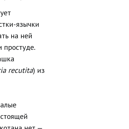
сует
стки-язычки
ать на ней
 простуде.
ашка
ia recutita
) из
Малые
астоящей
котана нет —