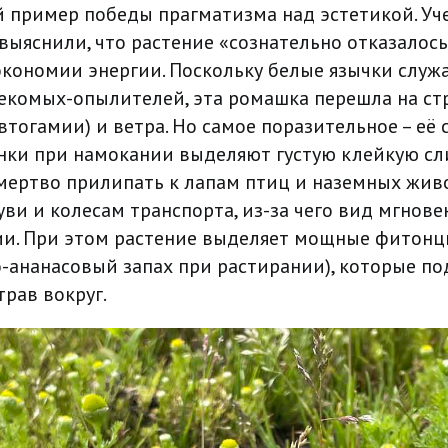
й пример победы прагматизма над эстетикой. Уч
ыяснили, что растение «сознательно отказалось
экономии энергии. Поскольку белые язычки служ
екомых-опылителей, эта ромашка перешла на ст
тогамии) и ветра. Но самое поразительное – её 
янки при намокании выделяют густую клейкую сли
мертво прилипать к лапам птиц и наземных жив
уви и колесам транспорта, из-за чего вид мгнов
и. При этом растение выделяет мощные фитонц
-ананасовый запах при растирании), которые по
рав вокруг.