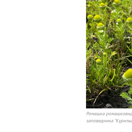
Ромашка ромашковидна
заповедника "Курильск