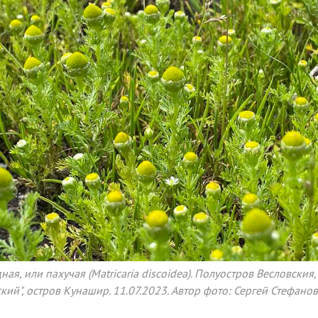
я, или пахучая (Matricaria discoidea). Полуостров Весловския
ий", остров Кунашир. 11.07.2023. Автор фото: Сергей Стефанов