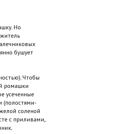
ашку. Но
 житель
галечниковых
оянно бушует
остью). Чтобы
ой ромашки
е усеченные
 (полостями-
яжелой соленой
те с приливами,
чник.