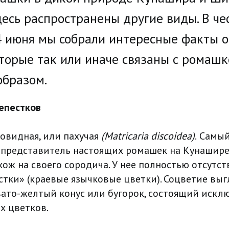
десь распространены другие виды. В че
 июня мы собрали интересные факты о
оторые так или иначе связаны с ромашк
образом.
лепестков
овидная, или пахучая
(Matricaria discoidea)
.
Самы
представитель настоящих ромашек на Кунашире
хож на своего сородича. У нее полностью отсут
стки» (краевые язычковые цветки). Соцветие выг
ато-желтый конус или бугорок, состоящий искл
х цветков.