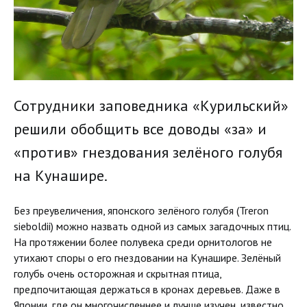
Сотрудники заповедника «Курильский»
решили обобщить все доводы «за» и
«против» гнездования зелёного голубя
на Кунашире.
Без преувеличения, японского зелёного голубя (Treron
sieboldii) можно назвать одной из самых загадочных птиц.
На протяжении более полувека среди орнитологов не
утихают споры о его гнездовании на Кунашире. Зелёный
голубь очень осторожная и скрытная птица,
предпочитающая держаться в кронах деревьев. Даже в
Японии, где он многочисленнее и лучше изучен, известно