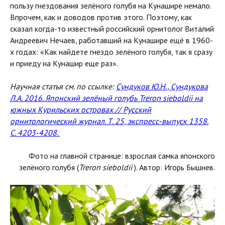
пользу гнездования зелёного голубя на Кунашире немало.
Впрочем, как и доводов против этого. Поэтому, как
сказал когда-то известный российский орнитолог Виталий
Андреевич Нечаев, работавший на Кунашире ещё в 1960-
х годах: «Как найдете гнездо зелёного голубя, так я сразу
и приеду на Кунашир еще раз».
Научная статья см. по ссылке:
Сундуков Ю.Н., Сундукова
Л.А. 2016. Японский зелёный голубь Treron sieboldii на
южных Курильских островах // Русский
орнитологический журнал. Т. 25, экспресс-выпуск 1358.
С. 4203-4208
.
Фото на главной странице: взрослая самка японского
зелёного голубя (
Treron sieboldii
). Автор: Игорь Бышнев.