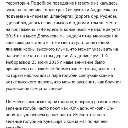
территории. Подобное поведение известно из кальдеры
вулкана Головнина, долин рек Северянка и Андреевка и с
подъема на «перевал Шпанберга» (дорога к ур. Рудное),
где наблюдалось пение самцов в одном и том же месте
на протяжении 2-4 недель. В конце июля – начале августа
2013 г. на мысе Докучаева мы видели птиц, многократно
залетающих в одно и тоже место густо оплетенной
лианами кроны высокого ильма, что может указывать на
наличие гнезда на этом дереве. А в долине руч. 1-й
Рыборазвод 25 июня 2015 г. наше внимание было
привлечено незнакомым бормотанием птицы, вслед за
которым наблюдалась пара голубей «целующихся» на
ветке высокого дерева, что можно расценить как брачное
ухаживание самца за самкой.
По мнению японских орнитологов, в период размножения
зелёные голуби часто поют как «Oh-, aoh-, Ah-oah-, Oh-
aoah-» с ударением на «а» части. Именно так поют
зелёные голуби на Кунашире с конца мая по начало
сентября.