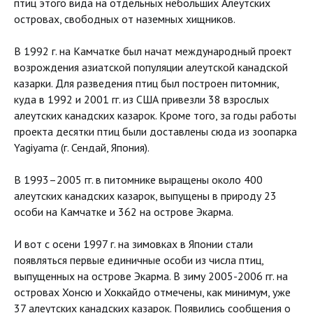
птиц этого вида на отдельных небольших Алеутских
островах, свободных от наземных хищников.
В 1992 г. на Камчатке был начат международный проект
возрождения азиатской популяции алеутской канадской
казарки. Для разведения птиц был построен питомник,
куда в 1992 и 2001 гг. из США привезли 38 взрослых
алеутских канадских казарок. Кроме того, за годы работы
проекта десятки птиц были доставлены сюда из зоопарка
Yagiyama (г. Сендай, Япония).
В 1993–2005 гг. в питомнике выращены около 400
алеутских канадских казарок, выпущены в природу 23
особи на Камчатке и 362 на острове Экарма.
И вот с осени 1997 г. на зимовках в Японии стали
появляться первые единичные особи из числа птиц,
выпущенных на острове Экарма. В зиму 2005-2006 гг. на
островах Хонсю и Хоккайдо отмечены, как минимум, уже
37 алеутских канадских казарок. Появились сообщения о