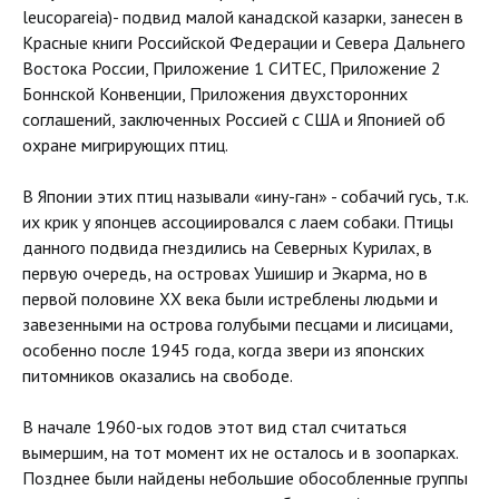
leucopareia)- подвид малой канадской казарки, занесен в
Красные книги Российской Федерации и Севера Дальнего
Востока России, Приложение 1 СИТЕС, Приложение 2
Боннской Конвенции, Приложения двухсторонних
соглашений, заключенных Россией с США и Японией об
охране мигрирующих птиц.
В Японии этих птиц называли «ину-ган» - собачий гусь, т.к.
их крик у японцев ассоциировался с лаем собаки. Птицы
данного подвида гнездились на Северных Курилах, в
первую очередь, на островах Ушишир и Экарма, но в
первой половине ХХ века были истреблены людьми и
завезенными на острова голубыми песцами и лисицами,
особенно после 1945 года, когда звери из японских
питомников оказались на свободе.
В начале 1960-ых годов этот вид стал считаться
вымершим, на тот момент их не осталось и в зоопарках.
Позднее были найдены небольшие обособленные группы