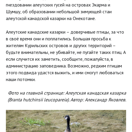
гнездовании алеутских гусей на островах Экарма и
Шумшу, об образовании небольшой зимующей стаи
алеутской канадской казарки на Онекотане.
Алеутские канадские казарки – доверчивые птицы, за что
в своё время они и поплатились. Большая просьба к
жителям Курильских островов и других территорий –
будьте внимательны, не убивайте, не пугайте таких птиц. А
если случится их заметить, сообщите, пожалуйста, в
администрацию заповедника. Возможно, редким птицам
этого подвида удастся выжить, и ими смогут любоваться
наши потомки.
Фото на главной странице: Алеутская канадская казарка
(Branta hutchinsii leucopareia). Автор: Александр Яковлев.