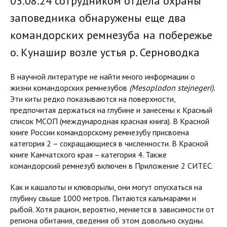
05.08.24 сотрудником отдела охраны
заповедника обнаружены еще два
командорских ремнезуба на побережье
о. Кунашир возле устья р. Серноводка
В научной литературе не найти много информации о
жизни командорских ремнезубов
(Mesoplodon stejnegeri).
Эти киты редко показываются на поверхности,
предпочитая держаться на глубине и занесены к Красный
список МСОП (международная красная книга). В Красной
книге России командорскому ремнезубу присвоена
категория 2 – сокращающиеся в численности. В Красной
книге Камчатского края – категория 4. Также
командорский ремнезуб включен в Приложение 2 СИТЕС.
Как и кашалоты и клюворылы, они могут опускаться на
глубину свыше 1000 метров. Питаются кальмарами и
рыбой. Хотя рацион, вероятно, меняется в зависимости от
региона обитания, сведения об этом довольно скудны.