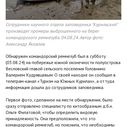
Сотрудники научного отдела заповедника "Курильский"
производят промеры выброшенного на берег
командорского ремнезуба. 04.08.24. Автор фото:
Александр Яковлев.
Обнаружен командорский ремнезуб был в субботу
(03.08.24) на побережье южной оконечности полуострова
Весловский главой сельского поселения Головнино
Валерием Кудрявцевым. О своей находке он сообщил в
телеграм-канал «Туризм на Южных Курилах», а оттуда
информация дошла до сотрудников заповедника.
Первое фото, сделанное на месте обнаружения, было
сразу отправлено специалисту по китообразным д.б.н.
Ольге Филатовой, чтобы определить видовую
принадлежность. Она предположила, что это
командорский ремнезуб, но пояснила, что необходимы