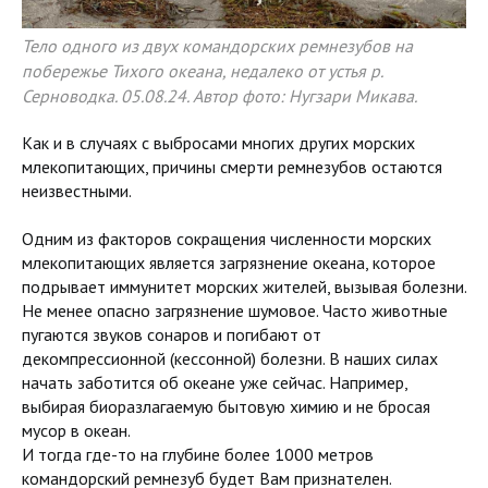
Тело одного из двух командорских ремнезубов на
побережье Тихого океана, недалеко от устья р.
Серноводка. 05.08.24. Автор фото: Нугзари Микава.
Как и в случаях с выбросами многих других морских
млекопитающих, причины смерти ремнезубов остаются
неизвестными.
Одним из факторов сокращения численности морских
млекопитающих является загрязнение океана, которое
подрывает иммунитет морских жителей, вызывая болезни.
Не менее опасно загрязнение шумовое. Часто животные
пугаются звуков сонаров и погибают от
декомпрессионной (кессонной) болезни. В наших силах
начать заботится об океане уже сейчас. Например,
выбирая биоразлагаемую бытовую химию и не бросая
мусор в океан.
И тогда где-то на глубине более 1000 метров
командорский ремнезуб будет Вам признателен.