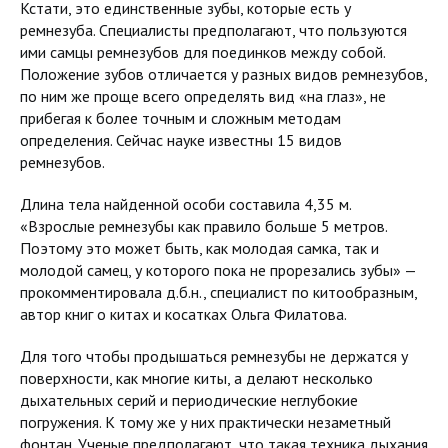
Кстати, это единственные зубы, которые есть у
ремнезуба. Специалисты предполагают, что пользуются
ими самцы ремнезубов для поединков между собой.
Положение зубов отличается у разных видов ремнезубов,
по ним же проще всего определять вид «на глаз», не
прибегая к более точным и сложным методам
определения. Сейчас науке известны 15 видов
ремнезубов.
Длина тела найденной особи составила 4,35 м.
«Взрослые ремнезубы как правило больше 5 метров.
Поэтому это может быть, как молодая самка, так и
молодой самец, у которого пока не прорезались зубы» —
прокомментировала д.б.н., специалист по китообразным,
автор книг о китах и косатках Ольга Филатова.
Для того чтобы продышаться ремнезубы не держатся у
поверхности, как многие киты, а делают несколько
дыхательных серий и периодические неглубокие
погружения. К тому же у них практически незаметный
фонтан. Ученые предполагают, что такая техника дыхания