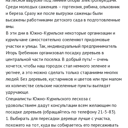
на лесной вырубке под линией опоры электропередачи.
Среди молодых саженцев – гортензия, рябина, ольховник
и береза. Сразу же после выгрузки саженцы были
высажены работниками детского сада в подготовленные
ямы.
В эти дни в Южно-Курильске некоторые организации и
курильчане самостоятельно озеленяют придомовые
участки и улицы. Так, индивидуальный предприниматель
Игорь Гребенкин организовал посадку деревьев в
центральной части поселка. В добрый путь! – очень
хочется, чтобы наш городок стал немного зеленее и
уютнее, а это можно сделать только стараниями многих
людей. Без деревьев, кустарников и цветов или при малом
их количестве сельские населенные пункты выглядят
удручающе.
Специалисты Южно-Курильского лесхоза с
удовольствием дадут консультации всем желающим по
посадке деревьев (обращайтесь по телефону 21-5-83).
1. Выбирать для пересадки деревце лучше с участка,
похожего на тот, куда вы собираетесь его пересаживать