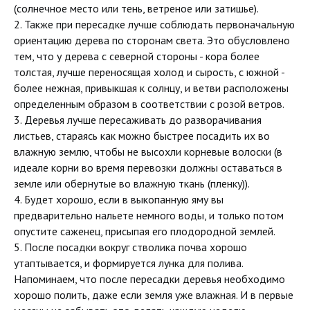
(солнечное место или тень, ветреное или затишье).
2. Также при пересадке лучше соблюдать первоначальную
ориентацию дерева по сторонам света. Это обусловлено
тем, что у дерева с северной стороны - кора более
толстая, лучше переносящая холод и сырость, с южной -
более нежная, привыкшая к солнцу, и ветви расположены
определенным образом в соответствии с розой ветров.
3. Деревья лучше пересаживать до разворачивания
листьев, стараясь как можно быстрее посадить их во
влажную землю, чтобы не высохли корневые волоски (в
идеале корни во время перевозки должны оставаться в
земле или обернутые во влажную ткань (пленку)).
4. Будет хорошо, если в выкопанную яму вы
предварительно нальете немного воды, и только потом
опустите саженец, присыпая его плодородной землей.
5. После посадки вокруг стволика почва хорошо
утаптывается, и формируется лунка для полива.
Напоминаем, что после пересадки деревья необходимо
хорошо полить, даже если земля уже влажная. И в первые