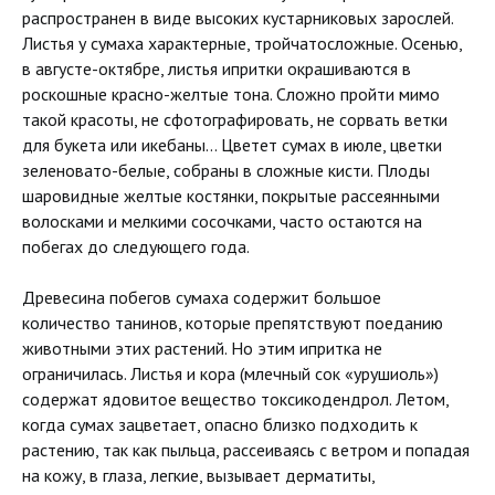
распространен в виде высоких кустарниковых зарослей.
Листья у сумаха характерные, тройчатосложные. Осенью,
в августе-октябре, листья ипритки окрашиваются в
роскошные красно-желтые тона. Сложно пройти мимо
такой красоты, не сфотографировать, не сорвать ветки
для букета или икебаны… Цветет сумах в июле, цветки
зеленовато-белые, собраны в сложные кисти. Плоды
шаровидные желтые костянки, покрытые рассеянными
волосками и мелкими сосочками, часто остаются на
побегах до следующего года.
Древесина побегов сумаха содержит большое
количество танинов, которые препятствуют поеданию
животными этих растений. Но этим ипритка не
ограничилась. Листья и кора (млечный сок «урушиоль»)
содержат ядовитое вещество токсикодендрол. Летом,
когда сумах зацветает, опасно близко подходить к
растению, так как пыльца, рассеиваясь с ветром и попадая
на кожу, в глаза, легкие, вызывает дерматиты,