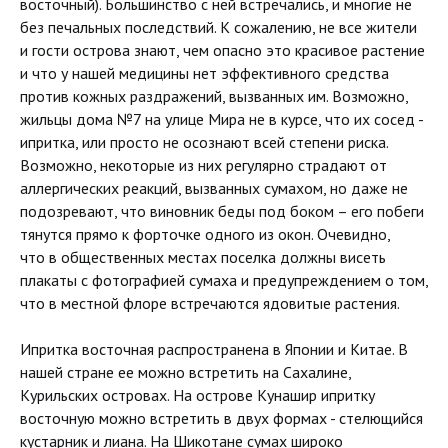
восточный). Большинство с ней встречались, и многие не
без печальных последствий. К сожалению, не все жители
и гости острова знают, чем опасно это красивое растение
и что у нашей медицины нет эффективного средства
против кожных раздражений, вызванных им. Возможно,
жильцы дома №7 на улице Мира не в курсе, что их сосед -
ипритка, или просто не осознают всей степени риска.
Возможно, некоторые из них регулярно страдают от
аллергических реакций, вызванных сумахом, но даже не
подозревают, что виновник беды под боком – его побеги
тянутся прямо к форточке одного из окон. Очевидно,
что в общественных местах поселка должны висеть
плакаты с фотографией сумаха и предупреждением о том,
что в местной флоре встречаются ядовитые растения.
Ипритка восточная распространена в Японии и Китае. В
нашей стране ее можно встретить на Сахалине,
Курильских островах. На острове Кунашир ипритку
восточную можно встретить в двух формах - стелющийся
кустарник и лиана. На Шикотане сумах широко