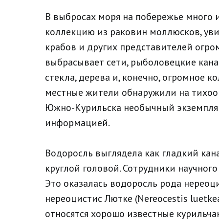
В выбросах моря на побережье много 
коллекцию из раковин моллюсков, увид
крабов и других представителей огро
выбрасывает сети, рыболовецкие кана
стекла, дерева и, конечно, огромное к
местные жители обнаружили на тихоо
Южно-Курильска необычный экземпляр
информацией.
Водоросль выглядела как гладкий кан
круглой головой. Сотрудники научного
Это оказалась водоросль рода нереоц
нереоцистис Лютке (Nereocestis luetke
относятся хорошо известные курильчан