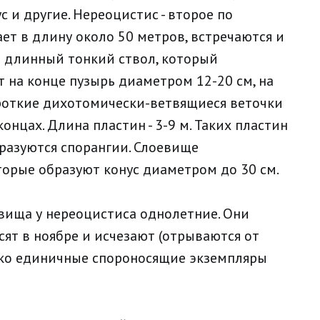
с и другие. Нереоцистис - второе по
ет в длину около 50 метров, встречаются и
о длинный тонкий ствол, который
т на конце пузырь диаметром 12-20 см, на
ороткие дихотомически-ветвящиеся веточки
онцах. Длина пластин - 3-9 м. Таких пластин
бразуются спорангии. Слоевище
торые образуют конус диаметром до 30 см.
евища у нереоцистиса однолетние. Они
сят в ноябре и исчезают (отрываются от
едко единичные спороносящие экземпляры