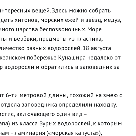
интересных вещей. Здесь можно собрать
еть хитонов, морских ежей и звёзд, медуз,
много царства беспозвоночных. Море
ты и верёвки, предметы из пластика,
оличество разных водорослей. 18 августа
кеанском побережье Кунашира недалеко от
 водоросли и обратились в заповедник за
ат 6-ти метровой длины, похожий на змею с
 отдела заповедника определили находку.
истис, включающего один вид –
ana) из класса Бурых водорослей, к которым
ам – ламинария («морская капуста»),