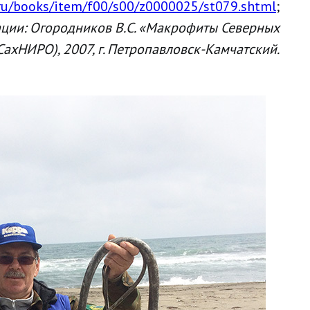
e.ru/books/item/f00/s00/z0000025/st079.shtml
;
ации: Огородников В.С. «Макрофиты Северных
СахНИРО), 2007, г. Петропавловск-Камчатский.