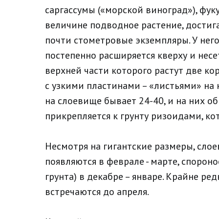
саргассумы («морской виноград»), фуку
величине подводное растение, достига
почти стометровые экземпляры. У нег
постепенно расширяется кверху и несе
верхней части которого растут две к
с узкими пластинами – «листьями» на к
на слоевище бывает 24-40, и на них о
прикрепляется к грунту ризоидами, ко
Несмотря на гигантские размеры, сло
появляются в феврале - марте, спороно
грунта) в декабре – январе. Крайне р
встречаются до апреля.