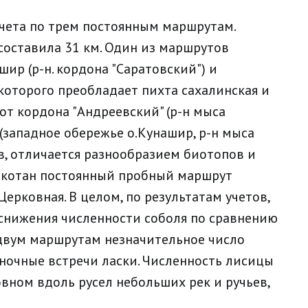
учета по трем постоянным маршрутам.
оставила 31 км. Один из маршрутов
шир (р-н. кордона "Саратовский") и
 которого преобладает пихта сахалинская и
от кордона "Андреевский" (р-н мыса
 (западное обережье о.Кунашир, р-н мыса
в, отличается разнообразием биотопов и
икотан постоянный пробный маршрут
ерковная. В целом, по результатам учетов,
снижения численности соболя по сравнению
двум маршрутам незначительное число
иночные встречи ласки. Численность лисицы
овном вдоль русел небольших рек и ручьев,