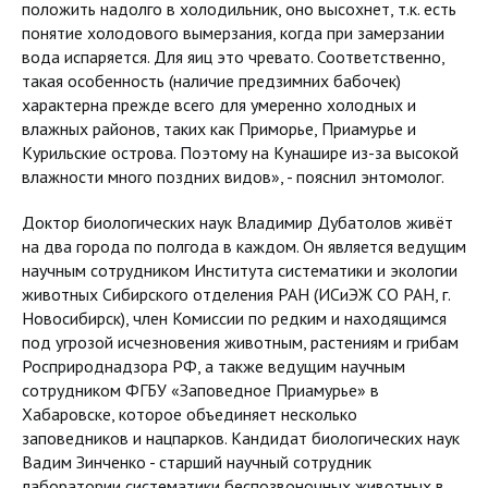
положить надолго в холодильник, оно высохнет, т.к. есть
понятие холодового вымерзания, когда при замерзании
вода испаряется. Для яиц это чревато. Соответственно,
такая особенность (наличие предзимних бабочек)
характерна прежде всего для умеренно холодных и
влажных районов, таких как Приморье, Приамурье и
Курильские острова. Поэтому на Кунашире из-за высокой
влажности много поздних видов», - пояснил энтомолог.
Доктор биологических наук Владимир Дубатолов живёт
на два города по полгода в каждом. Он является ведущим
научным сотрудником Института систематики и экологии
животных Сибирского отделения РАН (ИСиЭЖ СО РАН, г.
Новосибирск), член Комиссии по редким и находящимся
под угрозой исчезновения животным, растениям и грибам
Росприроднадзора РФ, а также ведущим научным
сотрудником ФГБУ «Заповедное Приамурье» в
Хабаровске, которое объединяет несколько
заповедников и нацпарков. Кандидат биологических наук
Вадим Зинченко - старший научный сотрудник
лаборатории систематики беспозвоночных животных в