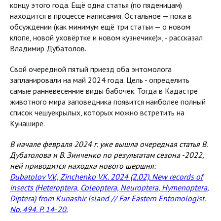
концу этого года. Ещё одна статья (по пяденицам)
находится в процессе написания. Остальное — пока в
обсуждении (как минимум ещё три статьи — о новом
клопе, новой уховёртке и новом кузнечике)», - рассказал
Владимир Дубатолов.
Свой очередной пятый приезд оба энтомолога
запланировали на май 2024 года. Цель - определить
самые ранневесенние виды бабочек. Тогда в Кадастре
животного мира заповедника появится наиболее полный
список чешуекрылых, которых можно встретить на
Кунашире.
В начале февраля 2024 г. уже вышла очередная статья В.
Дубатолова и В. Зинченко по результатам сезона -2022,
ней приводится находка нового шершня:
Dubatolov V.V., Zinchenko V.K. 2024 (2.02). New records of
insects (Heteroptera, Coleoptera, Neuroptera, Hymenoptera,
Diptera) from Kunashir Island // Far Eastern Entomologist.
No. 494. P. 14-20.