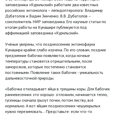
заповедника «Курильский» работали два известных
российских энтомолога – лепидоптеролога: Владимир
Дубатолов и Вадим Зинченко. В.В. Дубатолов –
соисполнитель НИР заповедника. Его научные статьи по
итогам работы на Кунашире публикуются под
аффилиацией заповедника «Курильский».
Учёные уверены, что позднеосенняя энтомофауна
Кунашира крайне слабо изучена. По его словам, поздние
предзимние бабочки появляются, когда ночные
температуры становятся отрицательными, после
заморозков, которые постепенно становятся
постоянными. Появление таких бабочек - уникальность
дальневосточной природы.
«Бабочка откладывает яйца в трещины коры. Для бабочек
ранневесенних это хорошо: отложили, начинается тепло,
гусеницы сначала грызут почки, потом листву, всё
нормально. А вот яйцам позднеосенних чешуекрылых
нужно перезимовать… Представьте: если что-то