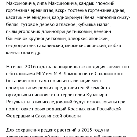
Максимовича, липа Максимовича, кандык японский,
гортензия черешчатая, вскрытостенка гортензиевидная,
касатик мечевидный, кардиокринум Глена, магнолия снизу-
белая, тутовое дерево атласное, кубышка малая,
пыльцеголовник длинноприцветниковый, венерин
башмачок крупноцветковый, элеорхис японский,
седлоцветник сахалинский, мирмехис японский, любка
камчатская и др.
На июль 2016 года запланирована экспедиция совместно
с ботаниками МГУ им. М.В. Ломоносова и Сахалинского
ботанического сада по инвентаризации мест
произрастания редких представителей семейств
орхидных и пионовых на территории Кунашира.
Результаты этих исследований будут использованы при
подготовке новых редакций Красных книг Российской
Федерации и Сахалинской области.
Для сохранения редких растений в 2015 году на
территории охраной зоны и вне заповедной территории