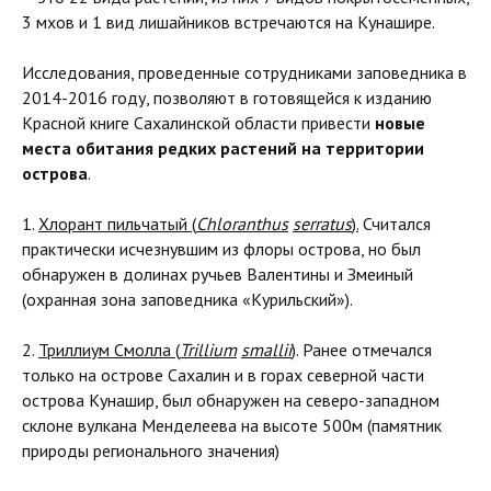
3 мхов и 1 вид лишайников встречаются на Кунашире.
Исследования, проведенные сотрудниками заповедника в
2014-2016 году, позволяют в готовящейся к изданию
Красной книге Сахалинской области привести
новые
места обитания редких растений на территории
острова
.
1.
Хлорант пильчатый (
Chloranthus
serratus
).
Считался
практически исчезнувшим из флоры острова, но был
обнаружен в долинах ручьев Валентины и Змеиный
(охранная зона заповедника «Курильский»).
2.
Триллиум Смолла (
Trillium
smallii
)
. Ранее отмечался
только на острове Сахалин и в горах северной части
острова Кунашир, был обнаружен на северо-западном
склоне вулкана Менделеева на высоте 500м (памятник
природы регионального значения)