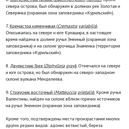
севера острова, был обнаружен в долинах рек Золотая и
Северянка (охранная зона заповедника «Курильский»).
7.
Кремастра изменчивая (
Cremastra
variabilis
)
.
Описывалась на севере и юге Кунашира, в настоящее
время найдена в долине ручья Змеиный (охранная зона
заповедника) и на склоне урочища Знаменка (территория
заповедника «Курильский»).
8.
Двулистник Грея (
Diphylleia
grayi
).
Отмечался на севере
и юге острова, но был обнаружен на северо-западном
склоне вулкана Менделеева.
9.
Страусник восточный (
Matteuccia
orietalis
).
Кроме ручья
Валентины, найден на склоне вблизи горячих источников
на ручье Змеином (охранная зона заповедника).
Кроме того, подтверждены места произрастания многих
других редких видов: адонис ветвистый, береза