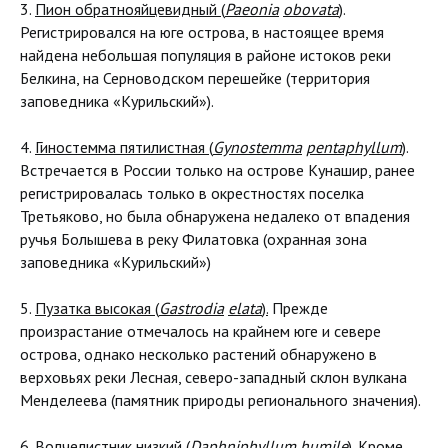
3.
Пион обратнояйцевидный (
Paeonia
obovata
)
.
Регистрировался на юге острова, в настоящее время
найдена небольшая популяция в районе истоков реки
Белкина, на Серноводском перешейке (территория
заповедника «Курильский»).
4.
Гиностемма пятилистная (
Gynostemma
pentaphyllum
)
.
Встречается в России только на острове Кунашир, ранее
регистрировалась только в окрестностях поселка
Третьяково, но была обнаружена недалеко от впадения
ручья Болышева в реку Филатовка (охранная зона
заповедника «Курильский»)
5.
Пузатка высокая (
Gastrodia
elata
).
Прежде
произрастание отмечалось на крайнем юге и севере
острова, однако несколько растений обнаружено в
верховьях реки Лесная, северо-западный склон вулкана
Менделеева (памятник природы регионального значения).
6.
Волчелистник низкий (
Daphniphyllum
humile
).
Кроме