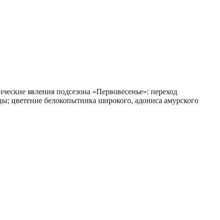
гические явления подсезона «Первовесенье»: переход
цы; цветение белокопытника широкого, адониса амурского