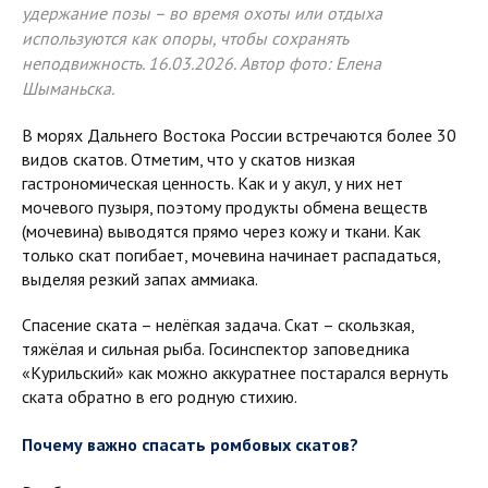
удержание позы – во время охоты или отдыха
используются как опоры, чтобы сохранять
неподвижность. 16.03.2026. Автор фото: Елена
Шыманьска.
В морях Дальнего Востока России встречаются более 30
видов скатов. Отметим, что у скатов низкая
гастрономическая ценность. Как и у акул, у них нет
мочевого пузыря, поэтому продукты обмена веществ
(мочевина) выводятся прямо через кожу и ткани. Как
только скат погибает, мочевина начинает распадаться,
выделяя резкий запах аммиака.
Спасение ската – нелёгкая задача. Скат – скользкая,
тяжёлая и сильная рыба. Госинспектор заповедника
«Курильский» как можно аккуратнее постарался вернуть
ската обратно в его родную стихию.
Почему важно спасать ромбовых скатов?