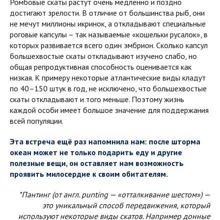
Ромбовые скаты растут очень медленно и поздно
достигают зрелости. В отличие от большинства рыб, они
не мечут миллионы икринок, а откладывают специальные
роговые капсулы – так называемые «кошельки русалок», в
которых развивается всего один эмбрион. Сколько капсул
большехвостые скаты откладывают изучено слабо, но
общая репродуктивная способность оценивается как
низкая. К примеру некоторые атлантические виды кладут
по 40–150 штук в год, не исключено, что большехвостые
скаты откладывают и того меньше. Поэтому жизнь
каждой особи имеет большое значение для поддержания
всей популяции.
Эта встреча ещё раз напомнила нам: после шторма
океан может не только подарить еду и другие
полезные вещи, он оставляет нам возможность
проявить милосердие к своим обитателям.
*Пантинг (от англ. punting — «отталкивание шестом») —
это уникальный способ передвижения, который
используют некоторые виды скатов. Например донные