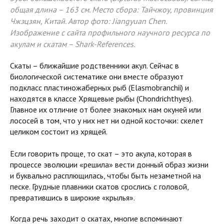
общая длина – 163 см. Место сбора: Тайчжоу, провинция
Чжэцзян, Китай. Автор фото: Jiangyuan Chen.
Изображение с сайта профильного научного ресурса по
акулам и скатам – Shark-References.
Скаты – ближайшие родственники акул. Сейчас в
биологической систематике они вместе образуют
подкласс пластиножаберных рыб (Elasmobranchii) и
находятся в классе Хрящевые рыбы (Chondrichthyes).
Главное их отличие от более знакомых нам окуней или
лососей в том, что у них нет ни одной косточки: скелет
целиком состоит из хрящей.
Если говорить проще, то скат – это акула, которая в
процессе эволюции «решила» вести донный образ жизни
и буквально расплющилась, чтобы быть незаметной на
песке. Грудные плавники скатов срослись с головой,
превратившись в широкие «крылья».
Когда речь заходит о скатах, многие вспоминают