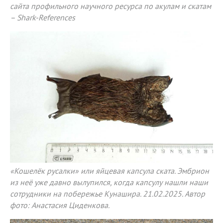
сайта профильного научного ресурса по акулам и скатам
– Shark-References
«Кошелёк русалки» или яйцевая капсула ската. Эмбрион
из неё уже давно вылупился, когда капсулу нашли наши
сотрудники на побережье Кунашира. 21.02.2025. Автор
фото: Анастасия Циденкова.