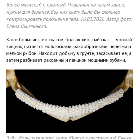
более мясистый и плотный. Плавники на таком хвосте
нужны для баланса. Без них скату было бы сложнее
контролировать положение тела. 16.03.2026. Автор фото:
Елена Шыманьска.
Как и большинство скатов, большехвостый скат – донный
хищник, питается моллюсками, ракообразными, червями и
мелкой рыбой. Находит добычу в грунте, засасывает её, а
затем разбивает раковины и панцири мощными зубами.
Зубы большехвостого ската (Dipturus macrocauda). Самка,