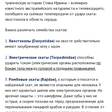
трагическую историю Стива Ирвина – всемирно
известного австралийского натуралиста и телеведущего,
погибшего на съёмках телепередачи от удара ската-
хвостокола в область сердца.
Важно различать семейства скатов:
1.
Хвостоколы
(Dasyatidae
)
на хвосте действительно
имеют зазубренную иглу с ядом.
2.
Электрические скаты (Torpedinidae)
способны
ударить током (электрические органы
расположены
по
бокам тела между головой и грудными плавниками).
3.
Ромбовые скаты
(Rajidae)
,
к которым относится и
найденный скат, не являются опасными для человека. У
них нет ядовитых шипов или электрических органов. Их
арсенал защиты – это камуфляж. Даже зубы у них не
острые, а скорее похожи на тёрку, предназначенную для
перемалывания панцирей крабов и ракушек. В отличие от