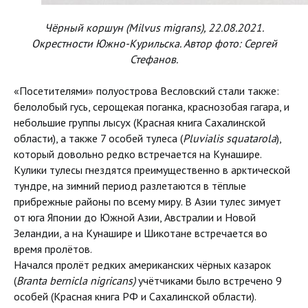
Чёрный коршун (Milvus migrans), 22.08.2021.
Окрестности Южно-Курильска. Автор фото: Сергей
Стефанов.
«Посетителями» полуострова Весловский стали также:
белолобый гусь, серощекая поганка, краснозобая гагара, и
небольшие группы лысух (Красная книга Сахалинской
области), а также 7 особей тулеса (
Pluvialis
squatarola
),
который довольно редко встречается на Кунашире.
Кулики тулесы гнездятся преимущественно в арктической
тундре, на зимний период разлетаются в тёплые
прибрежные районы по всему миру. В Азии тулес зимует
от юга Японии до Южной Азии, Австралии и Новой
Зеландии, а на Кунашире и Шикотане встречается во
время пролётов.
Начался пролёт редких американских чёрных казарок
(
Branta
bernicla
nigricans)
учётчиками было встречено 9
особей (Красная книга РФ и Сахалинской области).