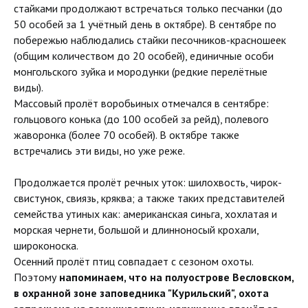
стайками продолжают встречаться только песчанки (до
50 особей за 1 учётный день в октябре). В сентябре по
побережью наблюдались стайки песочников-красношеек
(общим количеством до 20 особей), единичные особи
монгольского зуйка и мородунки (редкие перелётные
виды).
Массовый пролёт воробьиных отмечался в сентябре:
гольцового конька (до 100 особей за рейд), полевого
жаворонка (более 70 особей). В октябре также
встречались эти виды, но уже реже.
Продолжается пролёт речных уток: шилохвость, чирок-
свистунок, свиязь, кряква; а также таких представителей
семейства утиных как: американская синьга, хохлатая и
морская чернети, большой и длинноносый крохали,
широконоска.
Осенний пролёт птиц совпадает с сезоном охоты.
Поэтому
напоминаем, что на полуострове Весловском,
в охранной зоне заповедника "Курильский", охота