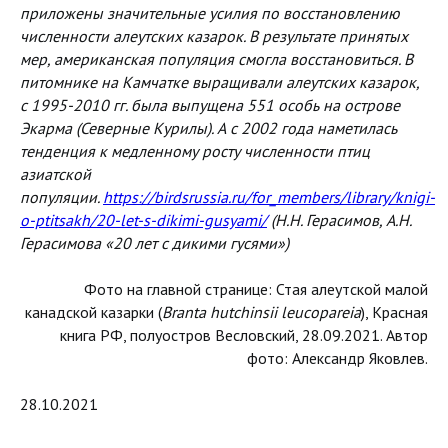
приложены значительные усилия по восстановлению
численности алеутских казарок. В результате принятых
мер, американская популяция смогла восстановиться. В
питомнике на Камчатке выращивали алеутских казарок,
с 1995-2010 гг. была выпущена 551 особь на острове
Экарма (Северные Курилы). А с 2002 года наметилась
тенденция к медленному росту численности птиц
азиатской
популяции.
https://birdsrussia.ru/for_members/library/knigi-
o-ptitsakh/20-let-s-dikimi-gusyami/
(Н.Н. Герасимов, А.Н.
Герасимова «20 лет с дикими гусями»)
Фото на главной странице: Стая алеутской малой
канадской казарки (
Branta hutchinsii leucopareia
), Красная
книга РФ, полуостров Весловский, 28.09.2021. Автор
фото: Александр Яковлев.
28.10.2021