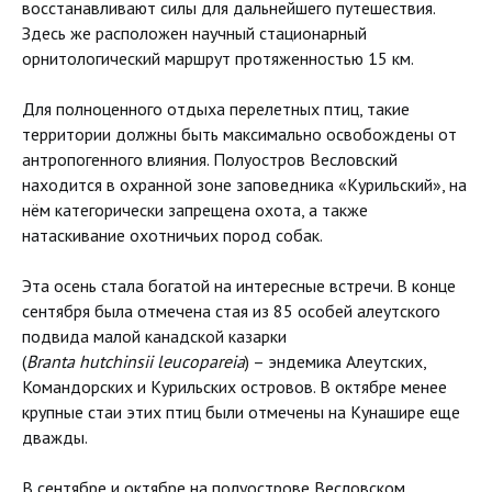
восстанавливают силы для дальнейшего путешествия.
Здесь же расположен научный стационарный
орнитологический маршрут протяженностью 15 км.
Для полноценного отдыха перелетных птиц, такие
территории должны быть максимально освобождены от
антропогенного влияния. Полуостров Весловский
находится в охранной зоне заповедника «Курильский», на
нём категорически запрещена охота, а также
натаскивание охотничьих пород собак.
Эта осень стала богатой на интересные встречи. В конце
сентября была отмечена стая из 85 особей алеутского
подвида малой канадской казарки
(
Branta
hutchinsii leucopareia
) – эндемика Алеутских,
Командорских и Курильских островов. В октябре менее
крупные стаи этих птиц были отмечены на Кунашире еще
дважды.
В сентябре и октябре на полуострове Весловском