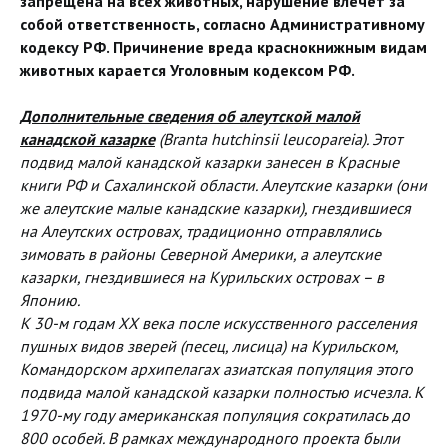
запрещена на всех животных, нарушение влечёт за
собой ответственность, согласно Административному
кодексу РФ. Причинение вреда краснокнижным видам
животных карается Уголовным кодексом РФ.
Дополнительные сведения об алеутской малой
канадской казарке
(Branta hutchinsii leucopareia). Этот
подвид малой канадской казарки занесен в Красные
книги РФ и Сахалинской области. Алеутские казарки (они
же алеутские малые канадские казарки), гнездившиеся
на Алеутских островах, традиционно отправлялись
зимовать в районы Северной Америки, а алеутские
казарки, гнездившиеся на Курильских островах – в
Японию.
К 30-м годам XX века после искусственного расселения
пушных видов зверей (песец, лисица) на Курильском,
Командорском архипелагах азиатская популяция этого
подвида малой канадской казарки полностью исчезла. К
1970-му году американская популяция сократилась до
800 особей. В рамках международного проекта были